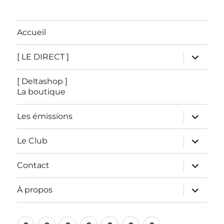
Accueil
ouvrir
[ LE DIRECT ]
le
sous-
menu
[ Deltashop ]
La boutique
ouvrir
Les émissions
le
sous-
menu
ouvrir
Le Club
le
sous-
menu
ouvrir
Contact
le
sous-
menu
ouvrir
À propos
le
sous-
menu
Accueil
[
[
Les
Le
Contact
À