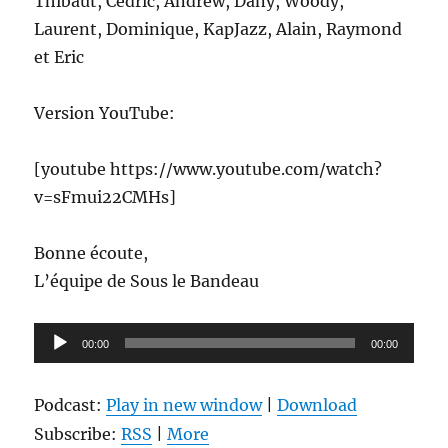
Thibaut, Cédric, Andrew, Dany, Woody,
Laurent, Dominique, KapJazz, Alain, Raymond
et Eric
Version YouTube:
[youtube https://www.youtube.com/watch?
v=sFmui22CMHs]
Bonne écoute,
L’équipe de Sous le Bandeau
Lecteur
00:00
00:00
audio
Podcast:
Play in new window
|
Download
Subscribe:
RSS
|
More