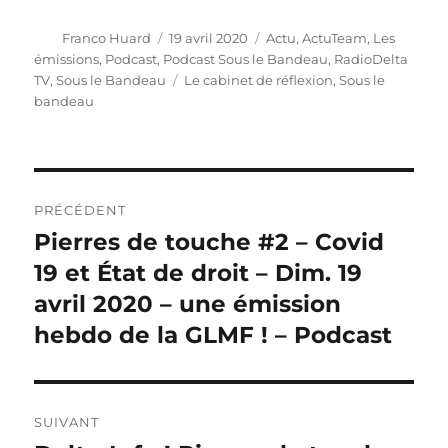
Auteur
Publié
Catégories
Franco Huard
19 avril 2020
Actu
,
ActuTeam
,
Les
le
émissions
,
Podcast
,
Podcast Sous le Bandeau
,
RadioDelta
Étiquettes
TV
,
Sous le Bandeau
Le cabinet de réflexion
,
Sous le
bandeau
Navigation
PRÉCÉDENT
de
Pierres de touche #2 – Covid
Publication
précédente :
19 et État de droit – Dim. 19
l’article
avril 2020 – une émission
hebdo de la GLMF ! – Podcast
SUIVANT