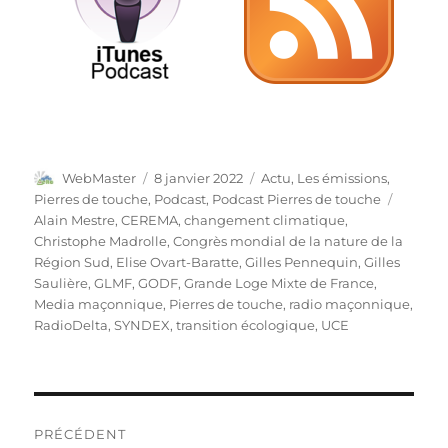
Auteur
Publié
Catégories
WebMaster
8 janvier 2022
Actu
,
Les émissions
,
le
Étiquet
Pierres de touche
,
Podcast
,
Podcast Pierres de touche
Alain Mestre
,
CEREMA
,
changement climatique
,
Christophe Madrolle
,
Congrès mondial de la nature de la
Région Sud
,
Elise Ovart-Baratte
,
Gilles Pennequin
,
Gilles
Saulière
,
GLMF
,
GODF
,
Grande Loge Mixte de France
,
Media maçonnique
,
Pierres de touche
,
radio maçonnique
,
RadioDelta
,
SYNDEX
,
transition écologique
,
UCE
Navigation
PRÉCÉDENT