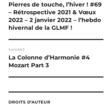
de
Pierres de touche, l’hiver ! #69
Publication
précédente :
– Rétrospective 2021 & Vœux
l’article
2022 – 2 janvier 2022 – l’hebdo
hivernal de la GLMF !
SUIVANT
La Colonne d’Harmonie #4
Publication
suivante :
Mozart Part 3
DROITS D’AUTEUR