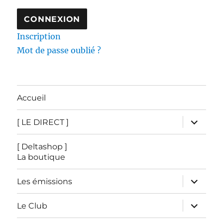
Inscription
Mot de passe oublié ?
Accueil
ouvrir
[ LE DIRECT ]
le
sous-
menu
[ Deltashop ]
La boutique
ouvrir
Les émissions
le
sous-
menu
ouvrir
Le Club
le
sous-