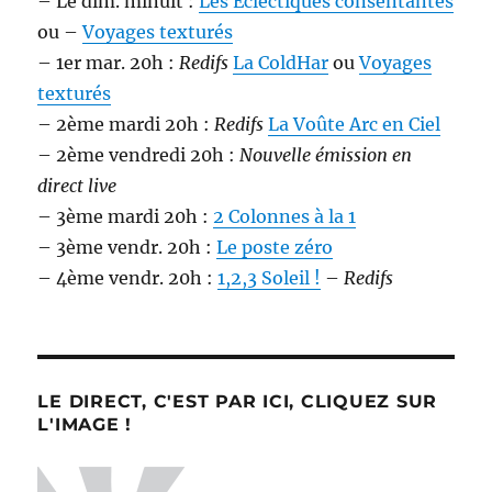
– Le dim. minuit :
Les Éclectiques consentantes
ou –
Voyages texturés
– 1er mar. 20h :
Redifs
La ColdHar
ou
Voyages
texturés
– 2ème mardi 20h :
Redifs
La Voûte Arc en Ciel
– 2ème vendredi 20h :
Nouvelle émission en
direct live
– 3ème mardi 20h :
2 Colonnes à la 1
– 3ème vendr. 20h :
Le poste zéro
– 4ème vendr. 20h :
1,2,3 Soleil !
–
Redifs
LE DIRECT, C'EST PAR ICI, CLIQUEZ SUR
L'IMAGE !