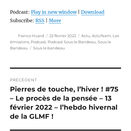
Podcast:
Play in new window
|
Download
Subscribe:
RSS
|
More
Auteur
Publié
Catégories
Franco Huard
22 février 2022
Actu
,
ActuTeam
,
Les
le
émissions
,
Podcast
,
Podcast Sous le Bandeau
,
Sous le
Étiquettes
Bandeau
Sous le bandeau
Navigation
PRÉCÉDENT
de
Pierres de touche, l’hiver ! #75
Publication
précédente :
– Le procès de la pensée – 13
l’article
février 2022 – l’hebdo hivernal
de la GLMF !