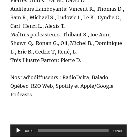
Pierres brutes: Eve M., David D.
Auditeurs flamboyants: Vincent R., Thomas D.,
Sam R., Michael S., Ludovic I., Le K., Cyndie C.,
Carl-Henri L., Alexis T.
Maîtres podcasteurs: Thibaut S., Joe Ann,
Shawn Q., Ronan G., Oli, Michel B., Dominique
L., Eric B., Cedric T, René, L.
Très Illustre Patron: Pierre D.
Nos radiodiffuseurs : RadioDelta, Balado
Québec, RZO Web, Spotify et Apple/Google
Podcasts.
Lecteur
00:00
00:00
audio