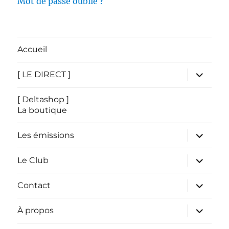
Mot de passe oublié ?
Accueil
ouvrir
[ LE DIRECT ]
le
sous-
menu
[ Deltashop ]
La boutique
ouvrir
Les émissions
le
sous-
menu
ouvrir
Le Club
le
sous-
menu
ouvrir
Contact
le
sous-
menu
ouvrir
À propos
le
sous-