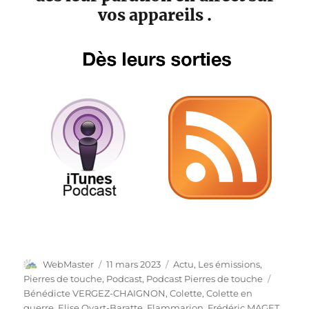
vos appareils .
Auteur
Publié
Catégories
WebMaster
11 mars 2023
Actu
,
Les émissions
,
le
Étiquet
Pierres de touche
,
Podcast
,
Podcast Pierres de touche
Bénédicte VERGEZ-CHAIGNON
,
Colette
,
Colette en
guerre
,
Elise Ovart-Baratte
,
Flammarion
,
Frédéric MAGET
,