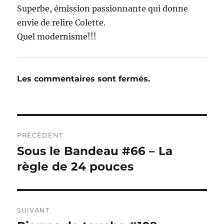
Superbe, émission passionnante qui donne
envie de relire Colette.
Quel modernisme!!!
Les commentaires sont fermés.
Navigation
PRÉCÉDENT
de
Sous le Bandeau #66 – La
Publication
précédente :
règle de 24 pouces
l’article
SUIVANT