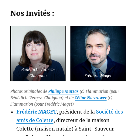
Nos Invités :
Bénédicte Vergez-
Chaignon
Frédéric Maget
Photos originales de
Philippe Matsas
(c) Flammarion (pour
Bénédicte Vergez-Chaignon) et de
Céline Nieszawer
(c)
Flammarion (pour Frédéric Maget)
Frédéric MAGET
, président de la
Société des
amis de Colette
, directeur de la maison
Colette (maison natale) à Saint-Sauveur-