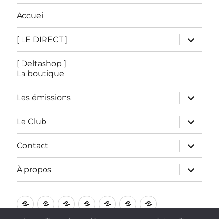
Accueil
ouvrir
[ LE DIRECT ]
le
sous-
menu
[ Deltashop ]
La boutique
ouvrir
Les émissions
le
sous-
menu
ouvrir
Le Club
le
sous-
menu
ouvrir
Contact
le
sous-
menu
ouvrir
À propos
le
sous-
menu
Accueil
[
[
Les
Le
Contact
À
LE
Deltashop
émissions
Club
propos