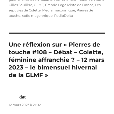
Gilles Saulière
,
GLMF
,
Grande Loge Mixte de France
,
Les
sept vies de Colette
,
Media maçonnique
,
Pierres de
touche
,
radio maçonnique
,
RadioDelta
Une réflexion sur « Pierres de
touche #108 – Débat – Colette,
féminine affranchie ? – 12 mars
2023 – le bimensuel hivernal
de la GLMF »
dat
dit :
12 mars 2023 à 21:02