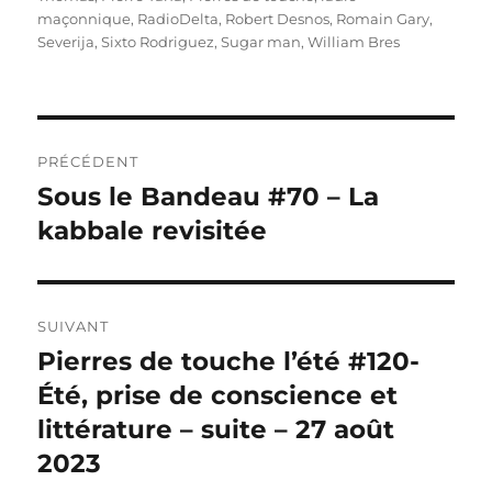
maçonnique
,
RadioDelta
,
Robert Desnos
,
Romain Gary
,
Severija
,
Sixto Rodriguez
,
Sugar man
,
William Bres
Navigation
PRÉCÉDENT
de
Sous le Bandeau #70 – La
Publication
précédente :
kabbale revisitée
l’article
SUIVANT
Pierres de touche l’été #120-
Publication
suivante :
Été, prise de conscience et
littérature – suite – 27 août
2023