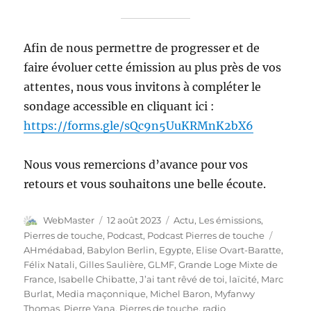
Afin de nous permettre de progresser et de
faire évoluer cette émission au plus près de vos
attentes, nous vous invitons à compléter le
sondage accessible en cliquant ici :
https://forms.gle/sQc9n5UuKRMnK2bX6
Nous vous remercions d’avance pour vos
retours et vous souhaitons une belle écoute.
Auteur
Publié
Catégories
WebMaster
12 août 2023
Actu
,
Les émissions
,
le
Étiquet
Pierres de touche
,
Podcast
,
Podcast Pierres de touche
AHmédabad
,
Babylon Berlin
,
Egypte
,
Elise Ovart-Baratte
,
Félix Natali
,
Gilles Saulière
,
GLMF
,
Grande Loge Mixte de
France
,
Isabelle Chibatte
,
J’ai tant rêvé de toi
,
laïcité
,
Marc
Burlat
,
Media maçonnique
,
Michel Baron
,
Myfanwy
Thomas
,
Pierre Yana
,
Pierres de touche
,
radio