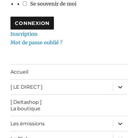
Se souvenir de moi
Inscription
Mot de passe oublié ?
Accueil
ouvrir
[ LE DIRECT ]
le
sous-
menu
[ Deltashop ]
La boutique
ouvrir
Les émissions
le
sous-
menu
ouvrir