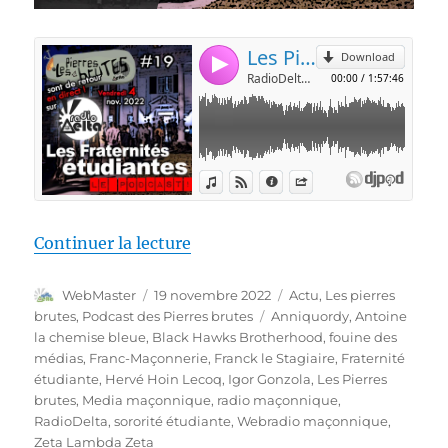
de « Les Pierres Brutes #19 – « 
Continuer la lecture
Auteur
Publié
Catégories
WebMaster
19 novembre 2022
Actu
,
Les pierres
le
Étiquettes
brutes
,
Podcast des Pierres brutes
Anniquordy
,
Antoine
la chemise bleue
,
Black Hawks Brotherhood
,
fouine des
médias
,
Franc-Maçonnerie
,
Franck le Stagiaire
,
Fraternité
étudiante
,
Hervé Hoin Lecoq
,
Igor Gonzola
,
Les Pierres
brutes
,
Media maçonnique
,
radio maçonnique
,
RadioDelta
,
sororité étudiante
,
Webradio maçonnique
,
Zeta Lambda Zeta