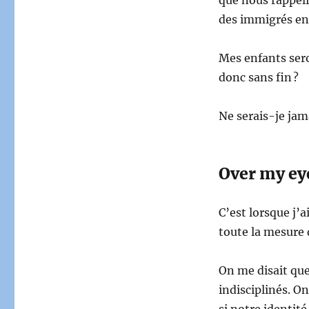
des immigrés en 
Mes enfants sero
donc sans fin ?
Ne serais-je jam
Over my ey
C’est lorsque j’a
toute la mesure 
On me disait que
indisciplinés. O
si notre identité