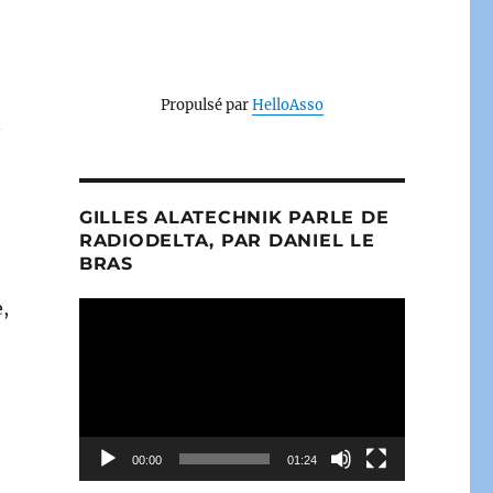
Propulsé par
HelloAsso
n
GILLES ALATECHNIK PARLE DE
RADIODELTA, PAR DANIEL LE
BRAS
e,
Lecteur
vidéo
00:00
01:24