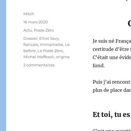
Auteur
Mitch
Publié
16 mars 2020
le
Catégories
Actu
,
Poste Zéro
Étiquettes
Dossier
,
Elliot Savy
,
Je suis né Franç
francais
,
Immamette
,
Le
certitude d’êtr
before
,
Le Poste Zéro
,
Michel Maffesoli
,
origine
C’était une évid
sur
2 commentaires
fond.
Être
Français.
Puis j’ai rencont
Y
a
plus de place da
t-
il
un
Et toi, tu e
sens?
C’est une questi