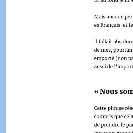
Mais aucune per
es Français, et le
Il fallait absol
de mes, pourtant
emporté (non pas
aussi de l’impor
« Nous som
Cette phrase rés
compris que cela
de prendre le par
que nous rappel