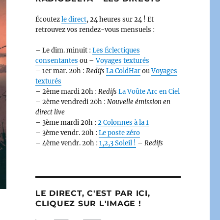
Écoutez
le direct
, 24 heures sur 24 ! Et
retrouvez vos rendez-vous mensuels :
– Le dim. minuit :
Les Éclectiques
consentantes
ou –
Voyages texturés
– 1er mar. 20h :
Redifs
La ColdHar
ou
Voyages
texturés
– 2ème mardi 20h :
Redifs
La Voûte Arc en Ciel
– 2ème vendredi 20h :
Nouvelle émission en
direct live
– 3ème mardi 20h :
2 Colonnes à la 1
– 3ème vendr. 20h :
Le poste zéro
– 4ème vendr. 20h :
1,2,3 Soleil !
–
Redifs
LE DIRECT, C'EST PAR ICI,
CLIQUEZ SUR L'IMAGE !