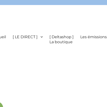
eil
[ LE DIRECT ]
[ Deltashop ]
Les émissions
La boutique