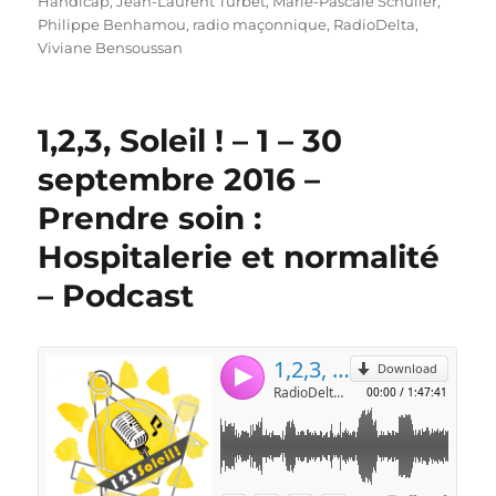
Handicap
,
Jean-Laurent Turbet
,
Marie-Pascale Schuller
,
Philippe Benhamou
,
radio maçonnique
,
RadioDelta
,
Viviane Bensoussan
1,2,3, Soleil ! – 1 – 30
septembre 2016 –
Prendre soin :
Hospitalerie et normalité
– Podcast