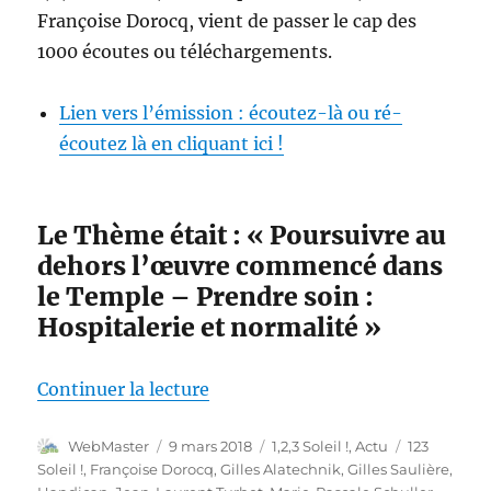
Françoise Dorocq, vient de passer le cap des
1000 écoutes ou téléchargements.
Lien vers l’émission : écoutez-là ou ré-
écoutez là en cliquant ici !
Le Thème était : « Poursuivre au
dehors l’œuvre commencé dans
le Temple – Prendre soin :
Hospitalerie et normalité »
de « 1000 écoutes pour notre pre
Continuer la lecture
Auteur
Publié
Catégories
Étiquettes
WebMaster
9 mars 2018
1,2,3 Soleil !
,
Actu
123
le
Soleil !
,
Françoise Dorocq
,
Gilles Alatechnik
,
Gilles Saulière
,