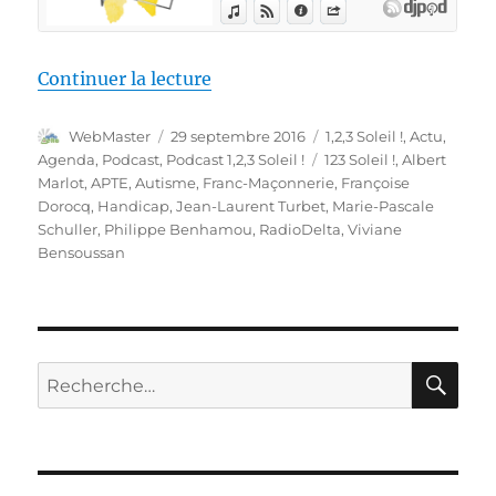
de « 1,2,3, Soleil ! – 1 – 30 sep
Continuer la lecture
Auteur
Publié
Catégories
WebMaster
29 septembre 2016
1,2,3 Soleil !
,
Actu
,
le
Étiquettes
Agenda
,
Podcast
,
Podcast 1,2,3 Soleil !
123 Soleil !
,
Albert
Marlot
,
APTE
,
Autisme
,
Franc-Maçonnerie
,
Françoise
Dorocq
,
Handicap
,
Jean-Laurent Turbet
,
Marie-Pascale
Schuller
,
Philippe Benhamou
,
RadioDelta
,
Viviane
Bensoussan
RE
Recherche
pour :