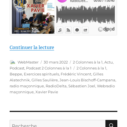
de « 2 Colonnes à la 1 – 80 – X
Continuer la lecture
Auteur
Publié
Catégories
WebMaster
30 mars 2022
2 Colonnes à la 1
,
Actu
,
le
Étiquettes
Podcast
,
Podcast 2 Colonnes à la 1
2 Colonnes à la 1
,
Beppe
,
Exercices spirituels
,
Frédéric Vincent
,
Gilles
Alatechnik
,
Gilles Saulière
,
Jean-Louis Bischoff-Campana
,
radio maçonnique
,
RadioDelta
,
Sébastien Joel
,
Webradio
maçonnique
,
Xavier Pavie
RE
Recherche