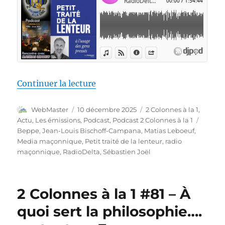
de « 2 Colonnes à la 1 #86 – Mat
Continuer la lecture
Auteur
Publié
Catégories
WebMaster
10 décembre 2025
2 Colonnes à la 1
,
le
Étique
Actu
,
Les émissions
,
Podcast
,
Podcast 2 Colonnes à la 1
Beppe
,
Jean-Louis Bischoff-Campana
,
Matias Leboeuf
,
Media maçonnique
,
Petit traité de la lenteur
,
radio
maçonnique
,
RadioDelta
,
Sébastien Joël
2 Colonnes à la 1 #81 – À
quoi sert la philosophie….