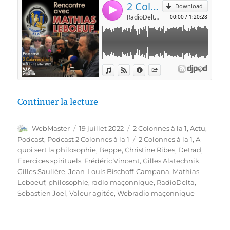
de « 2 Colonnes à la 1 #81 – À 
Continuer la lecture
Auteur
Publié
Catégories
WebMaster
19 juillet 2022
2 Colonnes à la 1
,
Actu
,
le
Étiquettes
Podcast
,
Podcast 2 Colonnes à la 1
2 Colonnes à la 1
,
A
quoi sert la philosophie
,
Beppe
,
Christine Ribes
,
Detrad
,
Exercices spirituels
,
Frédéric Vincent
,
Gilles Alatechnik
,
Gilles Saulière
,
Jean-Louis Bischoff-Campana
,
Mathias
Leboeuf
,
philosophie
,
radio maçonnique
,
RadioDelta
,
Sebastien Joel
,
Valeur agitée
,
Webradio maçonnique