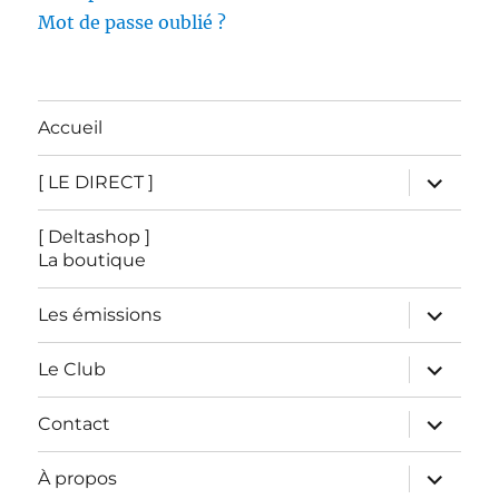
Mot de passe oublié ?
Accueil
ouvrir
[ LE DIRECT ]
le
sous-
menu
[ Deltashop ]
La boutique
ouvrir
Les émissions
le
sous-
menu
ouvrir
Le Club
le
sous-
menu
ouvrir
Contact
le
sous-
menu
ouvrir
À propos
le