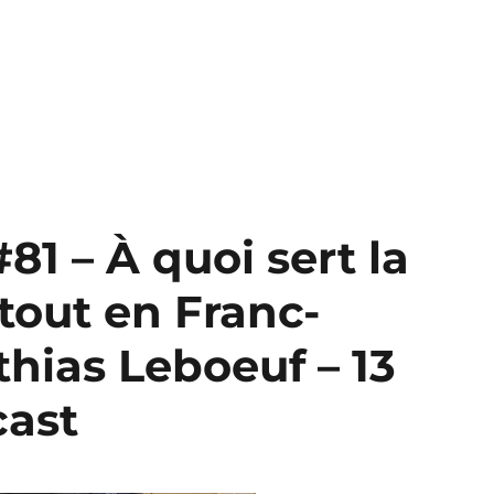
#81 – À quoi sert la
tout en Franc-
hias Leboeuf – 13
cast