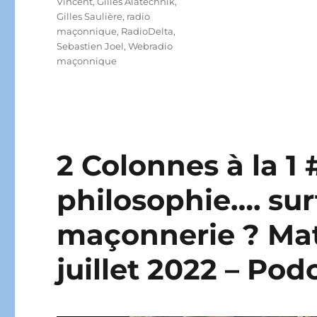
Vincent
,
Gilles Alatechnik
,
Gilles Saulière
,
radio
maçonnique
,
RadioDelta
,
Sebastien Joel
,
Webradio
maçonnique
2 Colonnes à la 1 
philosophie…. sur
maçonnerie ? Mat
juillet 2022 – Pod