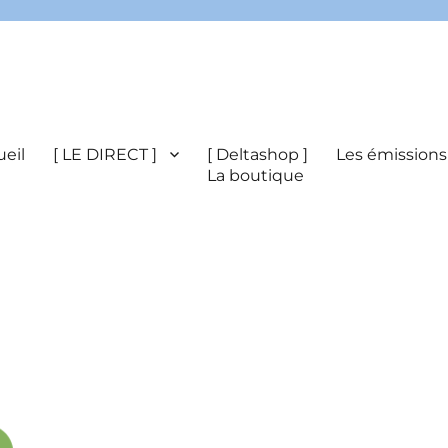
eil
[ LE DIRECT ]
[ Deltashop ]
Les émissions
La boutique