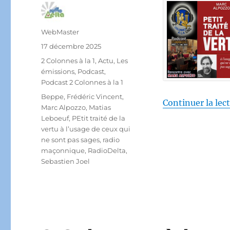
Auteur
WebMaster
Publié
17 décembre 2025
le
Catégories
2 Colonnes à la 1
,
Actu
,
Les
émissions
,
Podcast
,
Podcast 2 Colonnes à la 1
Étiquettes
Beppe
,
Frédéric Vincent
,
Continuer la lec
Marc Alpozzo
,
Matias
Leboeuf
,
PEtit traité de la
vertu à l’usage de ceux qui
ne sont pas sages
,
radio
maçonnique
,
RadioDelta
,
Sebastien Joel