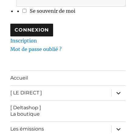
Se souvenir de moi
Inscription
Mot de passe oublié ?
Accueil
ouvrir
[ LE DIRECT ]
le
sous-
menu
[ Deltashop ]
La boutique
ouvrir
Les émissions
le