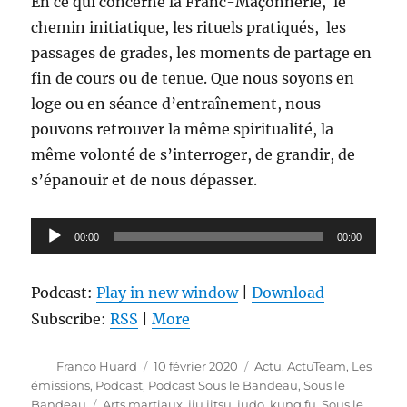
En ce qui concerne la Franc-Maçonnerie, le
chemin initiatique, les rituels pratiqués, les
passages de grades, les moments de partage en
fin de cours ou de tenue. Que nous soyons en
loge ou en séance d’entraînement, nous
pouvons retrouver la même spiritualité, la
même volonté de s’interroger, de grandir, de
s’épanouir et de nous dépasser.
Lecteur
00:00
00:00
audio
Podcast:
Play in new window
|
Download
Subscribe:
RSS
|
More
Auteur
Publié
Catégories
Franco Huard
10 février 2020
Actu
,
ActuTeam
,
Les
le
émissions
,
Podcast
,
Podcast Sous le Bandeau
,
Sous le
Étiquettes
Bandeau
Arts martiaux
,
jiu jitsu
,
judo
,
kung fu
,
Sous le