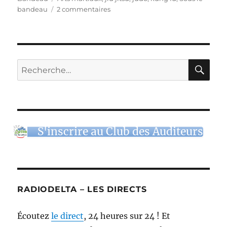
sur
bandeau
2 commentaires
Sous
le
Bandeau
–
Émission
RE
Recherche
#34
pour :
–
Les
arts
martiaux
et
S'inscrire au Club des Auditeurs
la
Franc-
Maçonnerie
RADIODELTA – LES DIRECTS
Écoutez
le direct
, 24 heures sur 24 ! Et