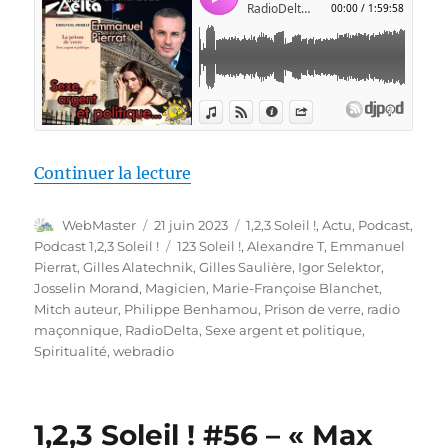
de « 1,2,3 Soleil ! #57 – « Sexe
Continuer la lecture
Auteur
Publié
Catégories
WebMaster
21 juin 2023
1,2,3 Soleil !
,
Actu
,
Podcast
,
le
Étiquettes
Podcast 1,2,3 Soleil !
123 Soleil !
,
Alexandre T
,
Emmanuel
Pierrat
,
Gilles Alatechnik
,
Gilles Saulière
,
Igor Selektor
,
Josselin Morand
,
Magicien
,
Marie-Françoise Blanchet
,
Mitch auteur
,
Philippe Benhamou
,
Prison de verre
,
radio
maçonnique
,
RadioDelta
,
Sexe argent et politique
,
Spiritualité
,
webradio
1,2,3 Soleil ! #56 – « Max