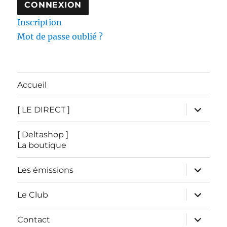
Inscription
Mot de passe oublié ?
Accueil
ouvrir
[ LE DIRECT ]
le
sous-
menu
[ Deltashop ]
La boutique
ouvrir
Les émissions
le
sous-
menu
ouvrir
Le Club
le
sous-
menu
ouvrir
Contact
le