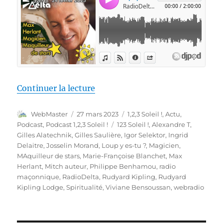
de « 1,2,3 Soleil ! #56 – « Max 
Continuer la lecture
Auteur
Publié
Catégories
WebMaster
27 mars 2023
1,2,3 Soleil !
,
Actu
,
le
Étiquettes
Podcast
,
Podcast 1,2,3 Soleil !
123 Soleil !
,
Alexandre T
,
Gilles Alatechnik
,
Gilles Saulière
,
Igor Selektor
,
Ingrid
Delaitre
,
Josselin Morand
,
Loup y es-tu ?
,
Magicien
,
MAquilleur de stars
,
Marie-Françoise Blanchet
,
Max
Herlant
,
Mitch auteur
,
Philippe Benhamou
,
radio
maçonnique
,
RadioDelta
,
Rudyard Kipling
,
Rudyard
Kipling Lodge
,
Spiritualité
,
Viviane Bensoussan
,
webradio