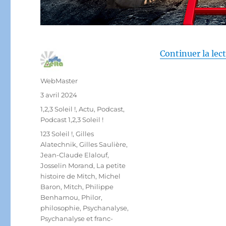
Continuer la lec
Auteur
WebMaster
Publié
3 avril 2024
le
Catégories
1,2,3 Soleil !
,
Actu
,
Podcast
,
Podcast 1,2,3 Soleil !
Étiquettes
123 Soleil !
,
Gilles
Alatechnik
,
Gilles Saulière
,
Jean-Claude Elalouf
,
Josselin Morand
,
La petite
histoire de Mitch
,
Michel
Baron
,
Mitch
,
Philippe
Benhamou
,
Philor
,
philosophie
,
Psychanalyse
,
Psychanalyse et franc-