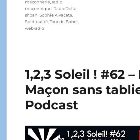
maçonnerie
,
radio
maçonnique
,
RadioDelta
,
shoah
,
Sophie Alvacete
,
Spiritualité
,
Tour de Babel
,
webradio
1,2,3 Soleil ! #62 
Maçon sans tablier
Podcast