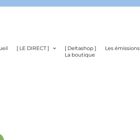
eil
[ LE DIRECT ]
[ Deltashop ]
Les émissions
La boutique