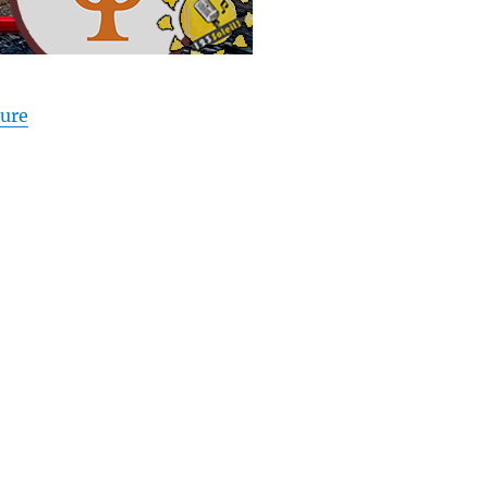
de « 1,2,3 Soleil ! #63 – Psychanalyse et Franc-maç
ture