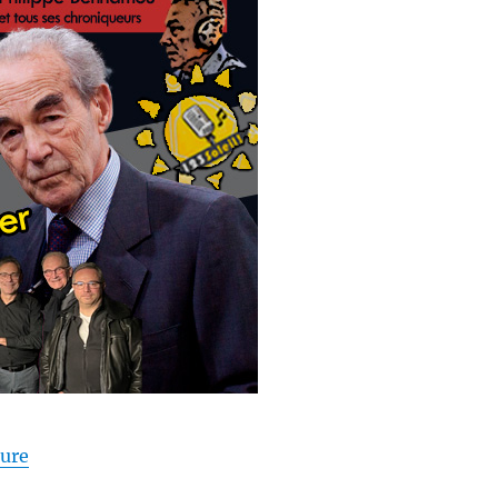
de « 1,2,3 Soleil ! #62 – Robert Badinter, Maçon sans
ture