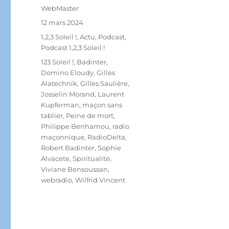
Auteur
WebMaster
Publié
12 mars 2024
le
Catégories
1,2,3 Soleil !
,
Actu
,
Podcast
,
Podcast 1,2,3 Soleil !
Étiquettes
123 Soleil !
,
Badinter
,
Domino Eloudy
,
Gilles
Alatechnik
,
Gilles Saulière
,
Josselin Morand
,
Laurent
Kupferman
,
maçon sans
tablier
,
Peine de mort
,
Philippe Benhamou
,
radio
maçonnique
,
RadioDelta
,
Robert Badinter
,
Sophie
Alvacete
,
Spiritualité
,
Viviane Bensoussan
,
webradio
,
Wilfrid Vincent