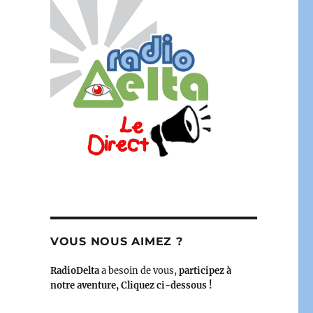
onnerie – Michel Baron, Jean-Claude Elalouf – 29 mars 2
VOUS NOUS AIMEZ ?
RadioDelta
a besoin de vous,
participez à
notre aventure, Cliquez ci-dessous !