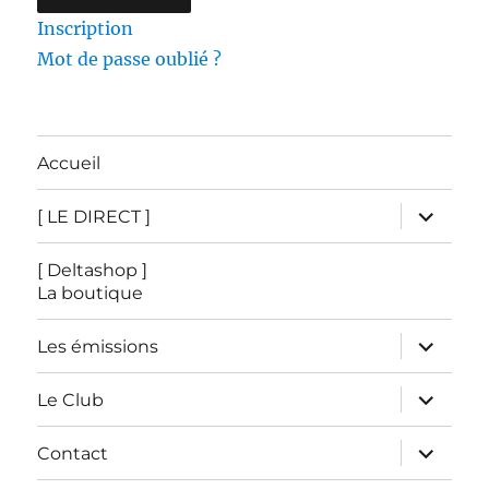
Inscription
Mot de passe oublié ?
Accueil
ouvrir
[ LE DIRECT ]
le
sous-
menu
[ Deltashop ]
La boutique
ouvrir
Les émissions
le
sous-
menu
ouvrir
Le Club
le
sous-
menu
ouvrir
Contact
le
sous-