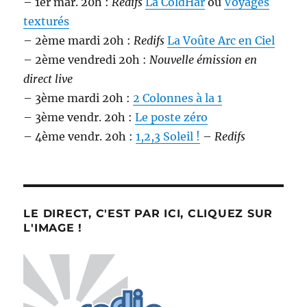
– 1er mar. 20h :
Redifs
La ColdHar
ou
Voyages
texturés
– 2ème mardi 20h :
Redifs
La Voûte Arc en Ciel
– 2ème vendredi 20h :
Nouvelle émission en
direct live
– 3ème mardi 20h :
2 Colonnes à la 1
– 3ème vendr. 20h :
Le poste zéro
– 4ème vendr. 20h :
1,2,3 Soleil !
–
Redifs
LE DIRECT, C'EST PAR ICI, CLIQUEZ SUR
L'IMAGE !