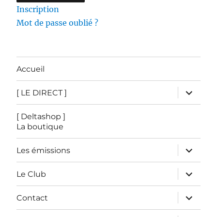
Inscription
Mot de passe oublié ?
Accueil
ouvrir
[ LE DIRECT ]
le
sous-
menu
[ Deltashop ]
La boutique
ouvrir
Les émissions
le
sous-
menu
ouvrir
Le Club
le
sous-
menu
ouvrir
Contact
le
sous-