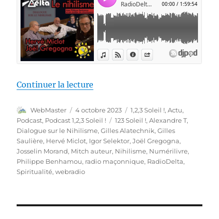
de « 1,2,3 Soleil ! #58 – Nihil
Continuer la lecture
Auteur
Publié
Catégories
WebMaster
4 octobre 2023
1,2,3 Soleil !
,
Actu
,
le
Étiquettes
Podcast
,
Podcast 1,2,3 Soleil !
123 Soleil !
,
Alexandre T
,
Dialogue sur le Nihilisme
,
Gilles Alatechnik
,
Gilles
Saulière
,
Hervé Miclot
,
Igor Selektor
,
Joël Gregogna
,
Josselin Morand
,
Mitch auteur
,
Nihilisme
,
Numérilivre
,
Philippe Benhamou
,
radio maçonnique
,
RadioDelta
,
Spiritualité
,
webradio