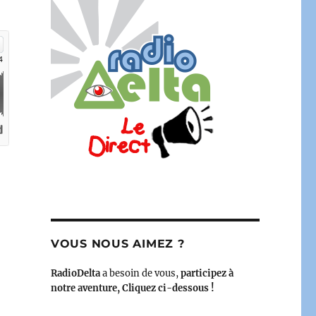
ovembre 2022 – l’hebdo automnal de la GLMF »
VOUS NOUS AIMEZ ?
RadioDelta
a besoin de vous,
participez à
notre aventure, Cliquez ci-dessous !