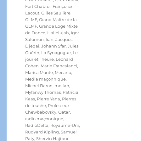
Fort Chabrol
,
Françoise
Lacout
,
Gilles Saulière
,
GLMF
,
Grand Maître de la
GLMF
,
Grande Loge Mixte
de France
,
Hallelujah
,
Igor
Salomon
,
Iran
,
Jacques
Djedai
,
Johann Sfar
,
Jules
Guérin
,
La Synagogue
,
Le
jour et l’heure
,
Leonard
Cohen
,
Marie Francalanci
,
Marisa Monte
,
Mecano
,
Media maçonnique
,
Michel Baron
,
mollah
,
Myfanwy Thomas
,
Patricia
Kaas
,
Pierre Yana
,
Pierres
de touche
,
Professeur
Chewbabovsky
,
Qatar
,
radio maçonnique
,
RadioDelta
,
Royaume-Uni
,
Rudyard Kipling
,
Samuel
Paty
,
Shervin Hajipur
,