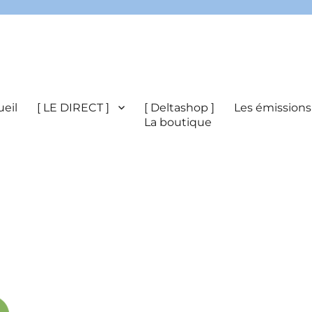
eil
[ LE DIRECT ]
[ Deltashop ]
Les émissions
La boutique