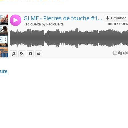
de « Pierres de touche #100 – LA Centième ! – 13 n
ture