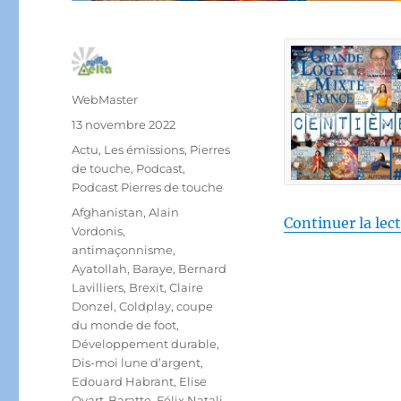
Auteur
WebMaster
Publié
13 novembre 2022
le
Catégories
Actu
,
Les émissions
,
Pierres
de touche
,
Podcast
,
Podcast Pierres de touche
Étiquettes
Afghanistan
,
Alain
Continuer la lec
Vordonis
,
antimaçonnisme
,
Ayatollah
,
Baraye
,
Bernard
Lavilliers
,
Brexit
,
Claire
Donzel
,
Coldplay
,
coupe
du monde de foot
,
Développement durable
,
Dis-moi lune d’argent
,
Edouard Habrant
,
Elise
Ovart-Baratte
,
Félix Natali
,