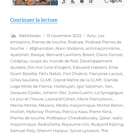
de « Pierres de touche #100 – 
Continuer la lecture
Auteur
Publié
Catégories
WebMaster
13 novembre 2022
Actu
,
Les
le
émissions
,
Pierres de touche
,
Podcast
,
Podcast Pierres de
Étiquettes
touche
Afghanistan
,
Alain Vordonis
,
antimaçonnisme
,
Ayatollah
,
Baraye
,
Bernard Lavilliers
,
Brexit
,
Claire Donzel
,
Coldplay
,
coupe du monde de foot
,
Développement
durable
,
Dis-moi lune d’argent
,
Edouard Habrant
,
Elise
Ovart-Baratte
,
Félix Natali
,
Fort Chabrol
,
Françoise Lacout
,
Gilles Saulière
,
GLMF
,
Grand Maître de la GLMF
,
Grande
Loge Mixte de France
,
Hallelujah
,
Igor Salomon
,
Iran
,
Jacques Djedai
,
Johann Sfar
,
Jules Guérin
,
La Synagogue
,
Le jour et l’heure
,
Leonard Cohen
,
Marie Francalanci
,
Marisa Monte
,
Mecano
,
Media maçonnique
,
Michel Baron
,
mollah
,
Myfanwy Thomas
,
Patricia Kaas
,
Pierre Yana
,
Pierres de touche
,
Professeur Chewbabovsky
,
Qatar
,
radio
maçonnique
,
RadioDelta
,
Royaume-Uni
,
Rudyard Kipling
,
Samuel Paty
,
Shervin Hajipur
,
Sylvie Lycasion
,
The