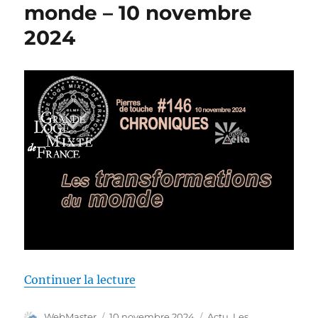
monde – 10 novembre
2024
de « Pierres de touche #146 – 
Continuer la lecture
Auteur
Publié
Catégories
WebMaster
10 novembre 2024
Actu
,
Les