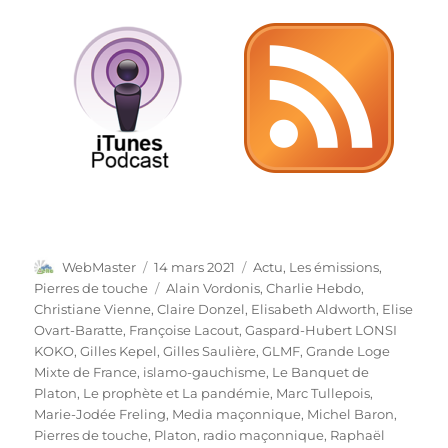
Auteur
Publié
Catégories
WebMaster
14 mars 2021
Actu
,
Les émissions
,
le
Étiquettes
Pierres de touche
Alain Vordonis
,
Charlie Hebdo
,
Christiane Vienne
,
Claire Donzel
,
Elisabeth Aldworth
,
Elise
Ovart-Baratte
,
Françoise Lacout
,
Gaspard-Hubert LONSI
KOKO
,
Gilles Kepel
,
Gilles Saulière
,
GLMF
,
Grande Loge
Mixte de France
,
islamo-gauchisme
,
Le Banquet de
Platon
,
Le prophète et La pandémie
,
Marc Tullepois
,
Marie-Jodée Freling
,
Media maçonnique
,
Michel Baron
,
Pierres de touche
,
Platon
,
radio maçonnique
,
Raphaël