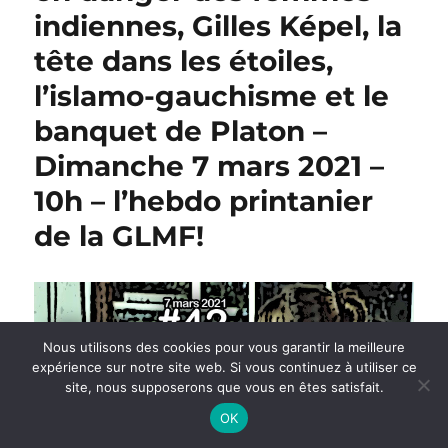
indiennes, Gilles Képel, la
tête dans les étoiles,
l’islamo-gauchisme et le
banquet de Platon –
Dimanche 7 mars 2021 –
10h – l’hebdo printanier
de la GLMF!
Nous utilisons des cookies pour vous garantir la meilleure
expérience sur notre site web. Si vous continuez à utiliser ce
site, nous supposerons que vous en êtes satisfait.
OK