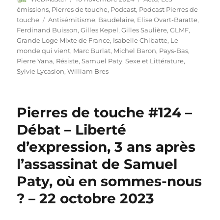
le
émissions
,
Pierres de touche
,
Podcast
,
Podcast Pierres de
Étiquettes
touche
Antisémitisme
,
Baudelaire
,
Elise Ovart-Baratte
,
Ferdinand Buisson
,
Gilles Kepel
,
Gilles Saulière
,
GLMF
,
Grande Loge Mixte de France
,
Isabelle Chibatte
,
Le
monde qui vient
,
Marc Burlat
,
Michel Baron
,
Pays-Bas
,
Pierre Yana
,
Résiste
,
Samuel Paty
,
Sexe et Littérature
,
Sylvie Lycasion
,
William Bres
Pierres de touche #124 –
Débat – Liberté
d’expression, 3 ans après
l’assassinat de Samuel
Paty, où en sommes-nous
? – 22 octobre 2023