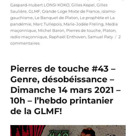
Gaspard-Hubert LONSI KOKO
,
Gilles Kepel
,
Gilles
Saulière
,
GLMF
,
Grande Loge Mixte de France
,
islamo-
gauchisme
,
Le Banquet de Platon
,
Le prophète et La
pandémie
,
Marc Tullepois
,
Marie-Jodée Freling
,
Media
maçonnique
,
Michel Baron
,
Pierres de touche
,
Platon
,
radio maçonnique
,
Raphaël Enthoven
,
Samuel Paty
2
sur
commentaires
Pierres
de
touche
Pierres de touche #43 –
#43
–
Genre, désobéissance –
Genre,
Dimanche 14 mars 2021 –
désobéissance
–
10h – l’hebdo printanier
Dimanche
14
de la GLMF!
mars
2021
–
l’hebdo