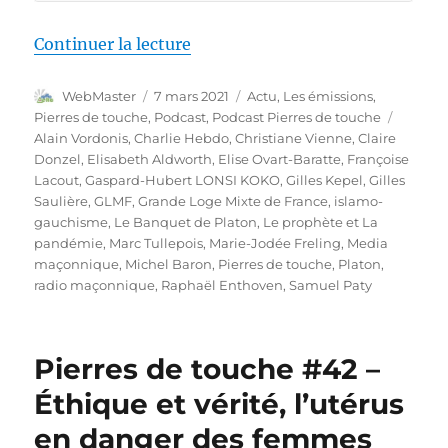
de « Pierres de touche #42 – Éth
Continuer la lecture
Auteur
Publié
Catégories
WebMaster
7 mars 2021
Actu
,
Les émissions
,
le
Étiquet
Pierres de touche
,
Podcast
,
Podcast Pierres de touche
Alain Vordonis
,
Charlie Hebdo
,
Christiane Vienne
,
Claire
Donzel
,
Elisabeth Aldworth
,
Elise Ovart-Baratte
,
Françoise
Lacout
,
Gaspard-Hubert LONSI KOKO
,
Gilles Kepel
,
Gilles
Saulière
,
GLMF
,
Grande Loge Mixte de France
,
islamo-
gauchisme
,
Le Banquet de Platon
,
Le prophète et La
pandémie
,
Marc Tullepois
,
Marie-Jodée Freling
,
Media
maçonnique
,
Michel Baron
,
Pierres de touche
,
Platon
,
radio maçonnique
,
Raphaël Enthoven
,
Samuel Paty
Pierres de touche #42 –
Éthique et vérité, l’utérus
en danger des femmes