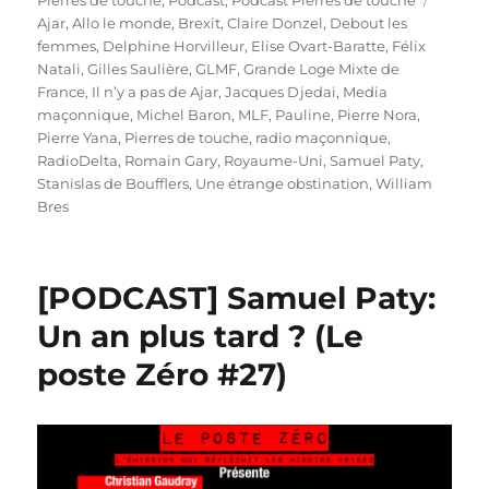
Ajar
,
Allo le monde
,
Brexit
,
Claire Donzel
,
Debout les
femmes
,
Delphine Horvilleur
,
Elise Ovart-Baratte
,
Félix
Natali
,
Gilles Saulière
,
GLMF
,
Grande Loge Mixte de
France
,
Il n’y a pas de Ajar
,
Jacques Djedai
,
Media
maçonnique
,
Michel Baron
,
MLF
,
Pauline
,
Pierre Nora
,
Pierre Yana
,
Pierres de touche
,
radio maçonnique
,
RadioDelta
,
Romain Gary
,
Royaume-Uni
,
Samuel Paty
,
Stanislas de Boufflers
,
Une étrange obstination
,
William
Bres
[PODCAST] Samuel Paty:
Un an plus tard ? (Le
poste Zéro #27)