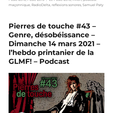
maçonnique
,
RadioDelta
,
reflexions sonores
,
Samuel Paty
Pierres de touche #43 –
Genre, désobéissance –
Dimanche 14 mars 2021 –
l’hebdo printanier de la
GLMF! – Podcast