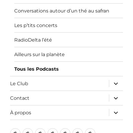
Conversations autour d’un thé au safran
Les p’tits concerts
RadioDelta l’été
Ailleurs sur la planète
Tous les Podcasts
ouvrir
Le Club
le
sous-
menu
ouvrir
Contact
le
sous-
menu
ouvrir
À propos
le
sous-
menu
Accueil
[
[
Les
Le
Contact
À