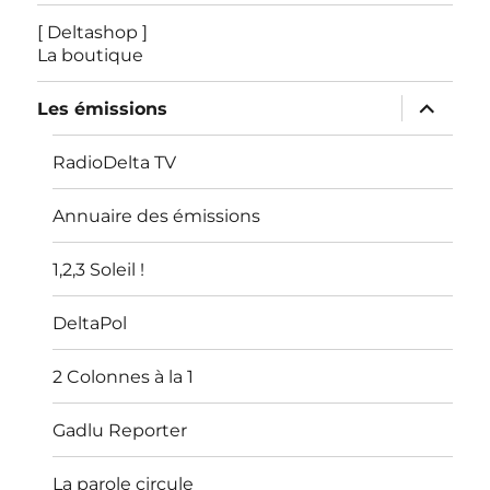
sous-
menu
[ Deltashop ]
La boutique
ouvrir
Les émissions
le
sous-
menu
RadioDelta TV
Annuaire des émissions
1,2,3 Soleil !
DeltaPol
2 Colonnes à la 1
Gadlu Reporter
La parole circule