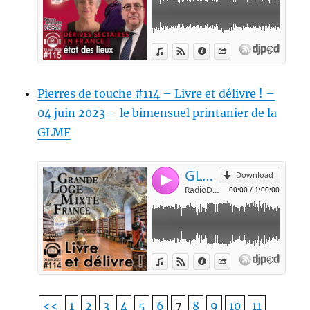
Pierres de touche #114 – Livre et délivre ! –
04 juin 2023 – le bimensuel printanier de la
GLMF
<<
1
2
3
4
5
6
7
8
9
10
11