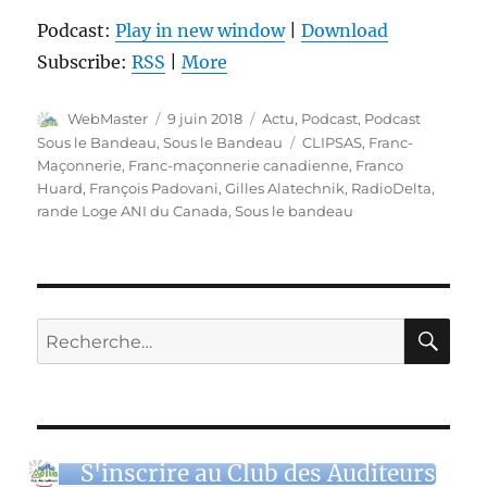
Podcast:
Play in new window
|
Download
Subscribe:
RSS
|
More
Auteur
Publié
Catégories
WebMaster
9 juin 2018
Actu
,
Podcast
,
Podcast
le
Étiquettes
Sous le Bandeau
,
Sous le Bandeau
CLIPSAS
,
Franc-
Maçonnerie
,
Franc-maçonnerie canadienne
,
Franco
Huard
,
François Padovani
,
Gilles Alatechnik
,
RadioDelta
,
rande Loge ANI du Canada
,
Sous le bandeau
RE
Recherche
pour :
S'inscrire au Club des Auditeurs