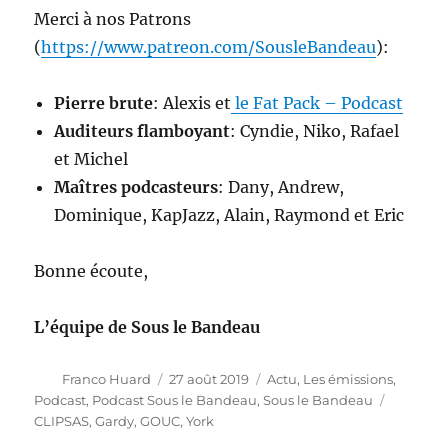
Merci à nos Patrons
(
https://www.patreon.com/SousleBandeau
):
Pierre brute
: Alexis et
le Fat Pack – Podcast
Auditeurs flamboyant
: Cyndie, Niko, Rafael
et Michel
Maîtres podcasteurs
: Dany, Andrew,
Dominique, KapJazz, Alain, Raymond et Eric
Bonne écoute,
L’équipe de Sous le Bandeau
Auteur
Publié
Catégories
Franco Huard
27 août 2019
Actu
,
Les émissions
,
le
Étiquett
Podcast
,
Podcast Sous le Bandeau
,
Sous le Bandeau
CLIPSAS
,
Gardy
,
GOUC
,
York