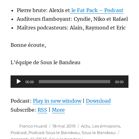
Pierre brute: Alexis et
le Fat Pack – Podcast
Auditeurs flamboyant: Cyndie, Niko et Rafael
Maîtres podcasteurs: Alain, Raymond et Eric
Bonne écoute,
L’équipe de Sous le Bandeau
Lecteur
00:00
00:00
audio
Podcast:
Play in new window
|
Download
Subscribe:
RSS
|
More
Auteur
Publié
Catégories
Franco Huard
18 mai 2019
Actu
,
Les émissions
,
le
Étiquett
Podcast
,
Podcast Sous le Bandeau
,
Sous le Bandeau