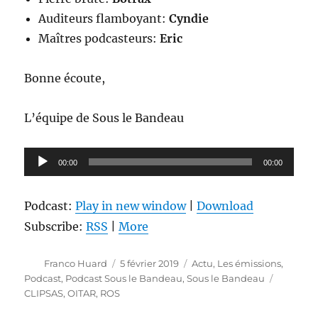
Auditeurs flamboyant:
Cyndie
Maîtres podcasteurs:
Eric
Bonne écoute,
L’équipe de Sous le Bandeau
Lecteur
00:00
00:00
audio
Podcast:
Play in new window
|
Download
Subscribe:
RSS
|
More
Auteur
Publié
Catégories
Franco Huard
5 février 2019
Actu
,
Les émissions
,
le
Étiquett
Podcast
,
Podcast Sous le Bandeau
,
Sous le Bandeau
CLIPSAS
,
OITAR
,
ROS