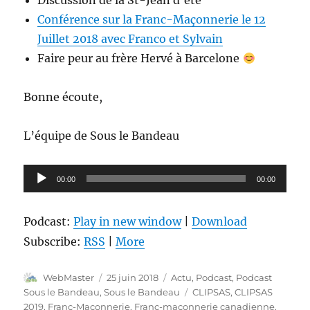
Discussion de la St-Jean d’été
Conférence sur la Franc-Maçonnerie le 12
Juillet 2018 avec Franco et Sylvain
Faire peur au frère Hervé à Barcelone
Bonne écoute,
L’équipe de Sous le Bandeau
Lecteur
00:00
00:00
audio
Podcast:
Play in new window
|
Download
Subscribe:
RSS
|
More
Auteur
Publié
Catégories
WebMaster
25 juin 2018
Actu
,
Podcast
,
Podcast
le
Étiquettes
Sous le Bandeau
,
Sous le Bandeau
CLIPSAS
,
CLIPSAS
2019
,
Franc-Maçonnerie
,
Franc-maçonnerie canadienne
,