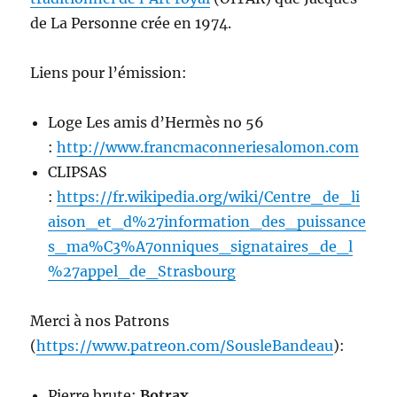
de La Personne crée en 1974.
Liens pour l’émission:
Loge Les amis d’Hermès no 56
:
http://www.francmaconneriesalomon.com
CLIPSAS
:
https://fr.wikipedia.org/wiki/Centre_de_li
aison_et_d%27information_des_puissance
s_ma%C3%A7onniques_signataires_de_l
%27appel_de_Strasbourg
Merci à nos Patrons
(
https://www.patreon.com/SousleBandeau
):
Pierre brute:
Botrax