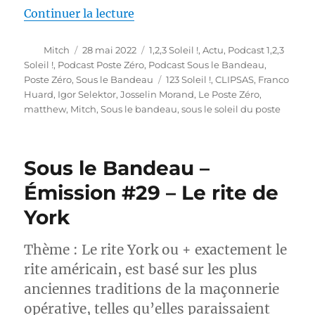
de « Sous le soleil du Poste: Ret
Continuer la lecture
Auteur
Publié
Catégories
Mitch
28 mai 2022
1,2,3 Soleil !
,
Actu
,
Podcast 1,2,3
le
Soleil !
,
Podcast Poste Zéro
,
Podcast Sous le Bandeau
,
Étiquettes
Poste Zéro
,
Sous le Bandeau
123 Soleil !
,
CLIPSAS
,
Franco
Huard
,
Igor Selektor
,
Josselin Morand
,
Le Poste Zéro
,
matthew
,
Mitch
,
Sous le bandeau
,
sous le soleil du poste
Sous le Bandeau –
Émission #29 – Le rite de
York
Thème : Le rite York ou + exactement le
rite américain, est basé sur les plus
anciennes traditions de la maçonnerie
opérative, telles qu’elles paraissaient