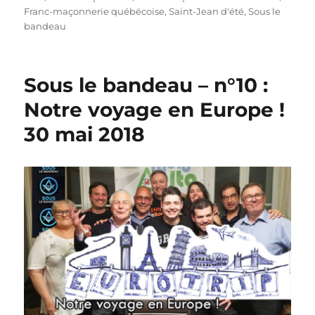
Franc-maçonnerie québécoise
,
Saint-Jean d'été
,
Sous le
bandeau
Sous le bandeau – n°10 :
Notre voyage en Europe !
30 mai 2018