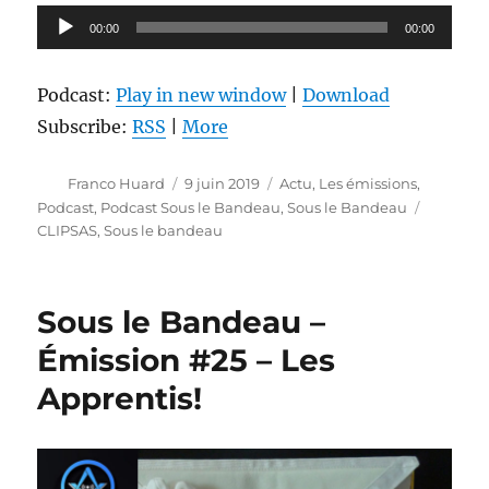
Lecteur
00:00
00:00
audio
Podcast:
Play in new window
|
Download
Subscribe:
RSS
|
More
Auteur
Publié
Catégories
Franco Huard
9 juin 2019
Actu
,
Les émissions
,
le
Étiquett
Podcast
,
Podcast Sous le Bandeau
,
Sous le Bandeau
CLIPSAS
,
Sous le bandeau
Sous le Bandeau –
Émission #25 – Les
Apprentis!