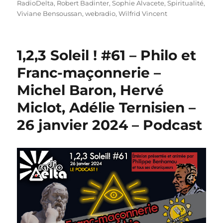
RadioDelta
,
Robert Badinter
,
Sophie Alvacete
,
Spiritualité
,
Viviane Bensoussan
,
webradio
,
Wilfrid Vincent
1,2,3 Soleil ! #61 – Philo et
Franc-maçonnerie –
Michel Baron, Hervé
Miclot, Adélie Ternisien –
26 janvier 2024 – Podcast