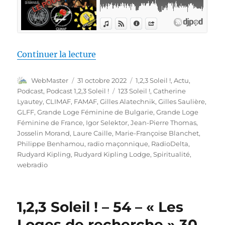
de « 1,2,3 Soleil ! – 55 – « Peu
Continuer la lecture
Auteur
Publié
Catégories
WebMaster
31 octobre 2022
1,2,3 Soleil !
,
Actu
,
le
Étiquettes
Podcast
,
Podcast 1,2,3 Soleil !
123 Soleil !
,
Catherine
Lyautey
,
CLIMAF
,
FAMAF
,
Gilles Alatechnik
,
Gilles Saulière
,
GLFF
,
Grande Loge Féminine de Bulgarie
,
Grande Loge
Féminine de France
,
Igor Selektor
,
Jean-Pierre Thomas
,
Josselin Morand
,
Laure Caille
,
Marie-Françoise Blanchet
,
Philippe Benhamou
,
radio maçonnique
,
RadioDelta
,
Rudyard Kipling
,
Rudyard Kipling Lodge
,
Spiritualité
,
webradio
1,2,3 Soleil ! – 54 – « Les
Loges de recherche » 30