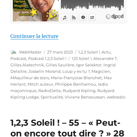
de « 1,2,3 Soleil ! #56 – « Max 
Continuer la lecture
Auteur
Publié
Catégories
WebMaster
27 mars 2023
1,2,3 Soleil !
,
Actu
,
le
Étiquettes
Podcast
,
Podcast 1,2,3 Soleil !
123 Soleil !
,
Alexandre T
,
Gilles Alatechnik
,
Gilles Saulière
,
Igor Selektor
,
Ingrid
Delaitre
,
Josselin Morand
,
Loup y es-tu ?
,
Magicien
,
MAquilleur de stars
,
Marie-Françoise Blanchet
,
Max
Herlant
,
Mitch auteur
,
Philippe Benhamou
,
radio
maçonnique
,
RadioDelta
,
Rudyard Kipling
,
Rudyard
Kipling Lodge
,
Spiritualité
,
Viviane Bensoussan
,
webradio
1,2,3 Soleil ! – 55 – « Peut-
on encore tout dire ? » 28