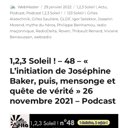
Auteur
Publié
Catégories
WebMaster
29 janvier 2022
1,2,3 Soleil !
,
Actu
,
le
Étiquettes
Podcast
,
Podcast 1,2,3 Soleil !
123 Soleil !
,
Gilles
Alatechnik
,
Gilles Saulière
,
GLDF
,
Igor Selektor
,
Josselin
Morand
,
mythe du héros
,
Philippe Benhamou
,
radio
maçonnique
,
RadioDelta
,
Roven
,
Thibault Renard
,
Viviane
Bensoussan
,
webradio
1,2,3 Soleil ! – 48 – «
L’initiation de Joséphine
Baker, puis, mensonge et
quête de vérité » 26
novembre 2021 – Podcast