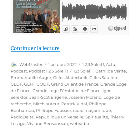
de « 1,2,3 Soleil ! – 54 – « Les
Continuer la lecture
Auteur
Publié
Catégories
WebMaster
1 octobre 2022
1,2,3 Soleil !
,
Actu
,
le
Étiquettes
Podcast
,
Podcast 1,2,3 Soleil !
123 Soleil !
,
Bathilde Vérité
,
Emmanuelle Auger
,
Gilles Alatechnik
,
Gilles Saulière
,
GLDF
,
GLFF
,
GODF
,
Grand Orient de France
,
Grande Loge
de France
,
Grande Loge Féminine de France
,
Igor
Selektor
,
Jean-Scot Erigène
,
Josselin Morand
,
Loge de
recherche
,
Mitch auteur
,
Patrick Vidal
,
Philippe
Benhamou
,
Philippe Foussier
,
radio maçonnique
,
RadioDelta
,
République universelle
,
Spiritualité
,
Thierry
Lesage
,
Viviane Bensoussan
,
webradio