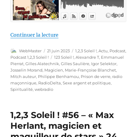
de « 1,2,3 Soleil ! #57 – « Sexe
Continuer la lecture
Auteur
Publié
Catégories
WebMaster
21 juin 2023
1,2,3 Soleil !
,
Actu
,
Podcast
,
le
Étiquettes
Podcast 1,2,3 Soleil !
123 Soleil !
,
Alexandre T
,
Emmanuel
Pierrat
,
Gilles Alatechnik
,
Gilles Saulière
,
Igor Selektor
,
Josselin Morand
,
Magicien
,
Marie-Françoise Blanchet
,
Mitch auteur
,
Philippe Benhamou
,
Prison de verre
,
radio
maçonnique
,
RadioDelta
,
Sexe argent et politique
,
Spiritualité
,
webradio
1,2,3 Soleil ! #56 – « Max
Herlant, magicien et
maquilleur de stars » 24