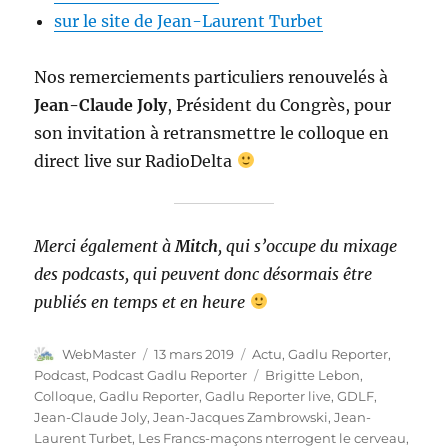
sur le site de Jean-Laurent Turbet
Nos remerciements particuliers renouvelés à
Jean-Claude Joly
, Président du Congrès, pour
son invitation à retransmettre le colloque en
direct live sur RadioDelta
Merci également à
Mitch
, qui s’occupe du mixage
des podcasts, qui peuvent donc désormais être
publiés en temps et en heure
Auteur
Publié
Catégories
WebMaster
13 mars 2019
Actu
,
Gadlu Reporter
,
le
Étiquettes
Podcast
,
Podcast Gadlu Reporter
Brigitte Lebon
,
Colloque
,
Gadlu Reporter
,
Gadlu Reporter live
,
GDLF
,
Jean-Claude Joly
,
Jean-Jacques Zambrowski
,
Jean-
Laurent Turbet
,
Les Francs-maçons nterrogent le cerveau
,