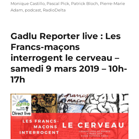
Monique Castillo
,
Pascal Pick
,
Patrick Bloch
,
Pierre-Marie
Adam
,
podcast
,
RadioDelta
Gadlu Reporter live : Les
Francs-maçons
interrogent le cerveau –
samedi 9 mars 2019 – 10h-
17h