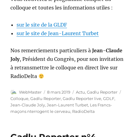
colloque et toutes les informations utiles :
sur le site de la GLDF
sur le site de Jean-Laurent Turbet
Nos remerciements particuliers à
Jean-Claude
Joly
, Président du Congrès, pour son invitation
à retransmettre le colloque en direct live sur
RadioDelta
Auteur
Publié
Catégories
Étique
WebMaster
8 mars 2019
Actu
,
Gadlu Reporter
le
Colloque
,
Gadlu Reporter
,
Gadlu Reporter live
,
GDLF
,
Jean-Claude Joly
,
Jean-Laurent Turbet
,
Les Francs-
maçons nterrogent le cerveau
,
RadioDelta