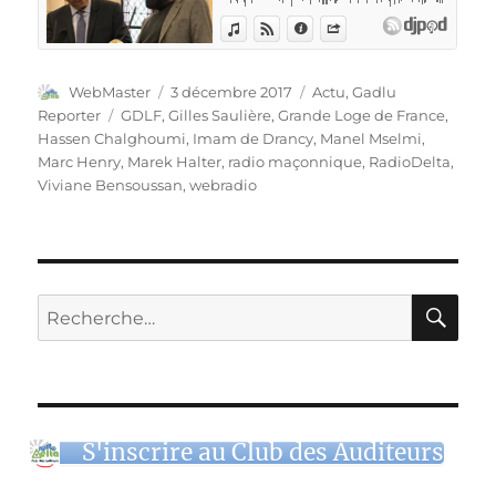
Auteur
Publié
Catégories
WebMaster
3 décembre 2017
Actu
,
Gadlu
le
Étiquettes
Reporter
GDLF
,
Gilles Saulière
,
Grande Loge de France
,
Hassen Chalghoumi
,
Imam de Drancy
,
Manel Mselmi
,
Marc Henry
,
Marek Halter
,
radio maçonnique
,
RadioDelta
,
Viviane Bensoussan
,
webradio
RE
Recherche
pour :
S'inscrire au Club des Auditeurs