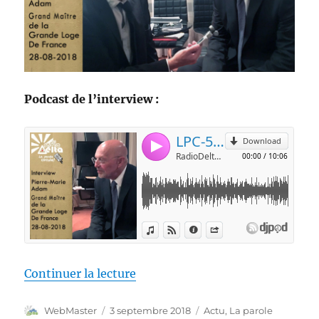
Podcast de l’interview :
de « LPC – 5 – ITW Pierre-Mari
Continuer la lecture
Auteur
Publié
Catégories
WebMaster
3 septembre 2018
Actu
,
La parole