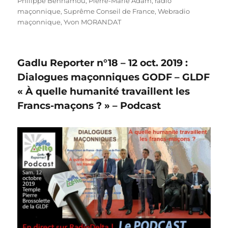
Philippe Benhamou
,
Pierre-Marie Adam
,
radio
maçonnique
,
Suprême Conseil de France
,
Webradio
maçonnique
,
Yvon MORANDAT
Gadlu Reporter n°18 – 12 oct. 2019 :
Dialogues maçonniques GODF – GLDF
« À quelle humanité travaillent les
Francs-maçons ? » – Podcast