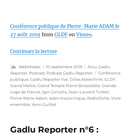
Conférence publique de Pierre-Marie ADAM le
27 août 2019
from
GLDF
on
Vimeo
.
de « Gadlu Reporter n°14 : Podc
Continuer la lecture
Auteur
Publié
Catégories
WebMaster
10 septembre 2019
Actu
,
Gadlu
le
Étiquettes
Reporter
,
Podcast
,
Podcast Gadlu Reporter
Conférence
publique
,
Gadlu Reporter live
,
Gilles Alatechnik
,
GLDF
,
Grand Maître
,
Grand Temple Pierre Brossolette
,
Grande
Loge de France
,
Igor Gonzola
,
Jean-Laurent Turbet
,
Pierre-Marie Adam
,
radio maçonnique
,
RadioDelta
,
Vivre
ensemble
,
Yann Guittet
Gadlu Reporter n°6 :