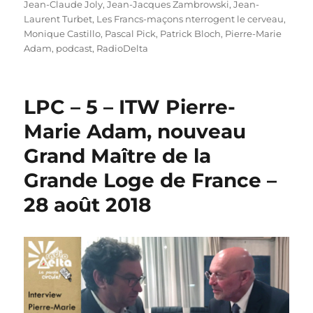
Jean-Claude Joly
,
Jean-Jacques Zambrowski
,
Jean-
Laurent Turbet
,
Les Francs-maçons nterrogent le cerveau
,
Monique Castillo
,
Pascal Pick
,
Patrick Bloch
,
Pierre-Marie
Adam
,
podcast
,
RadioDelta
LPC – 5 – ITW Pierre-
Marie Adam, nouveau
Grand Maître de la
Grande Loge de France –
28 août 2018