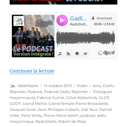
de « Gadlu Reporter n°18 – 12 o
Continuer la lecture
Auteur
Publié
Format
Catégories
WebMaster
14 octobre 2019
Vidéo
Actu
,
Gadlu
le
Étiquettes
Reporter
,
Podcast
,
Podcast Gadlu Reporter
Dialogues
maçonniques
,
Fabrice Guînik
,
Gilles Alatechnik
,
GLDF
,
GODF
,
Grand Maître
,
Grand Temple Pierre Brossolette
,
Jacques Garat
,
Jean-Philippe Hubsch
,
Joël Ruiz
,
Patrick
Vidal
,
Perry Wiley
,
Pierre-Marie Adam
,
podcast
,
radio
maçonnique
,
RadioDelta
,
Robert de Rosa