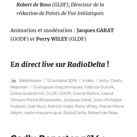
Robert de Rosa
(GLDF), Directeur de la
rédaction de Points de Vue Initiatiques
Animation et modération :
Jacques GARAT
(GODF) et
Perry WILEY
(GLDF)
E
n direct live sur RadioDelta
!
Auteur
Publié
Format
Catégories
WebMaster
12 octobre 2019
Vidéo
Actu
,
Gadlu
le
Étiquettes
Reporter
Dialogues maçonniques
,
Fabrice Guînik
,
Gilles Alatechnik
,
GLDF
,
GODF
,
Grand Maître
,
Grand
Temple Pierre Brossolette
,
Jacques Garat
,
Jean-Philippe
Hubsch
,
Joël Ruiz
,
Patrick Vidal
,
Perry Wiley
,
Pierre-Marie
Adam
,
radio maçonnique
,
RadioDelta
,
Robert de Rosa