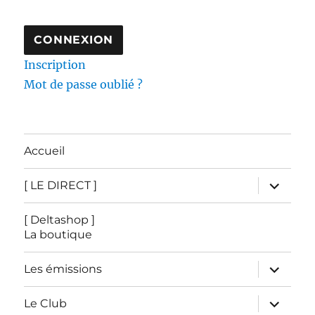
Inscription
Mot de passe oublié ?
Accueil
ouvrir
[ LE DIRECT ]
le
sous-
menu
[ Deltashop ]
La boutique
ouvrir
Les émissions
le
sous-
menu
ouvrir
Le Club
le