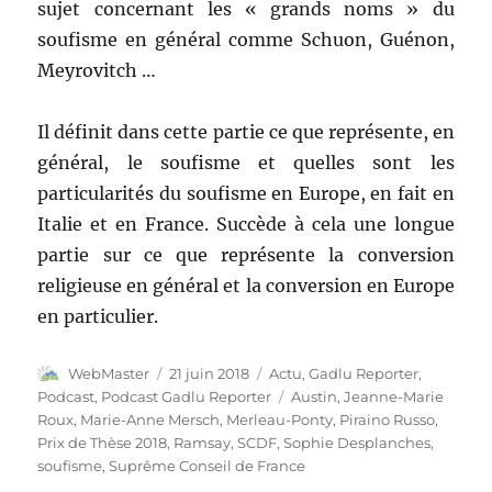
sujet concernant les « grands noms » du
soufisme en général comme Schuon, Guénon,
Meyrovitch …
Il définit dans cette partie ce que représente, en
général, le soufisme et quelles sont les
particularités du soufisme en Europe, en fait en
Italie et en France. Succède à cela une longue
partie sur ce que représente la conversion
religieuse en général et la conversion en Europe
en particulier.
Auteur
Publié
Catégories
WebMaster
21 juin 2018
Actu
,
Gadlu Reporter
,
le
Étiquettes
Podcast
,
Podcast Gadlu Reporter
Austin
,
Jeanne-Marie
Roux
,
Marie-Anne Mersch
,
Merleau-Ponty
,
Piraino Russo
,
Prix de Thèse 2018
,
Ramsay
,
SCDF
,
Sophie Desplanches
,
soufisme
,
Suprême Conseil de France