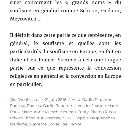
sujet concernant les « grands noms » du
soufisme en général comme Schuon, Guénon,
Meyrovitch …
Il définit dans cette partie ce que représente, en
général, le soufisme et quelles sont les
particularités du soufisme en Europe, en fait en
Italie et en France. Succède à cela une longue
partie sur ce que représente la conversion
religieuse en général et la conversion en Europe
en particulier.
Auteur
Publié
Catégories
WebMaster
21 juin 2018
Actu
,
Gadlu Reporter
,
le
Étiquettes
Podcast
,
Podcast Gadlu Reporter
Austin
,
Jeanne-Marie
Roux
,
Marie-Anne Mersch
,
Merleau-Ponty
,
Piraino Russo
,
Prix de Thèse 2018
,
Ramsay
,
SCDF
,
Sophie Desplanches
,
soufisme
,
Suprême Conseil de France