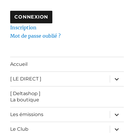
Inscription
Mot de passe oublié ?
Accueil
ouvrir
[ LE DIRECT ]
le
sous-
menu
[ Deltashop ]
La boutique
ouvrir
Les émissions
le
sous-
menu
ouvrir
Le Club
le