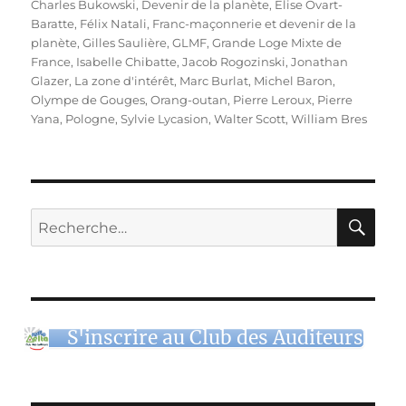
Charles Bukowski
,
Devenir de la planète
,
Elise Ovart-
Baratte
,
Félix Natali
,
Franc-maçonnerie et devenir de la
planète
,
Gilles Saulière
,
GLMF
,
Grande Loge Mixte de
France
,
Isabelle Chibatte
,
Jacob Rogozinski
,
Jonathan
Glazer
,
La zone d'intérêt
,
Marc Burlat
,
Michel Baron
,
Olympe de Gouges
,
Orang-outan
,
Pierre Leroux
,
Pierre
Yana
,
Pologne
,
Sylvie Lycasion
,
Walter Scott
,
William Bres
RE
Recherche
pour :
S'inscrire au Club des Auditeurs