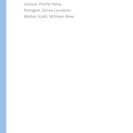
Leroux
,
Pierre Yana
,
Pologne
,
Sylvie Lycasion
,
Walter Scott
,
William Bres