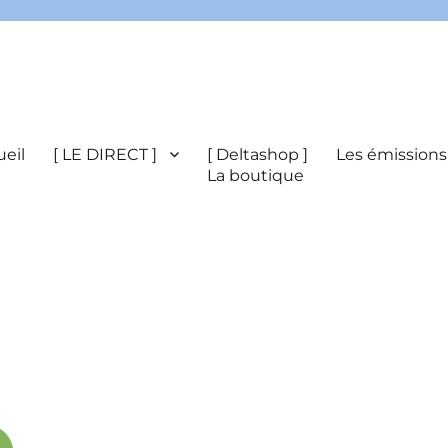
eil
[ LE DIRECT ]
[ Deltashop ]
Les émissions
La boutique