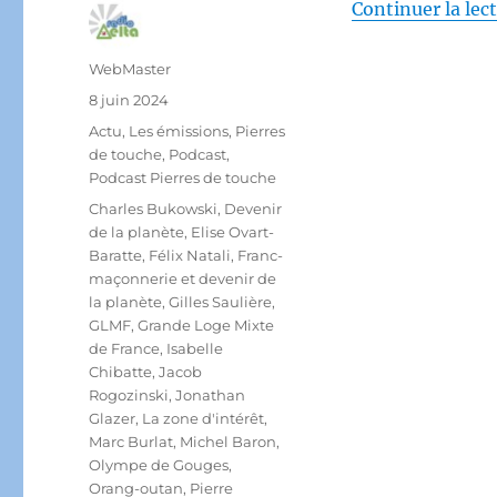
Continuer la lec
Auteur
WebMaster
Publié
8 juin 2024
le
Catégories
Actu
,
Les émissions
,
Pierres
de touche
,
Podcast
,
Podcast Pierres de touche
Étiquettes
Charles Bukowski
,
Devenir
de la planète
,
Elise Ovart-
Baratte
,
Félix Natali
,
Franc-
maçonnerie et devenir de
la planète
,
Gilles Saulière
,
GLMF
,
Grande Loge Mixte
de France
,
Isabelle
Chibatte
,
Jacob
Rogozinski
,
Jonathan
Glazer
,
La zone d'intérêt
,
Marc Burlat
,
Michel Baron
,
Olympe de Gouges
,
Orang-outan
,
Pierre