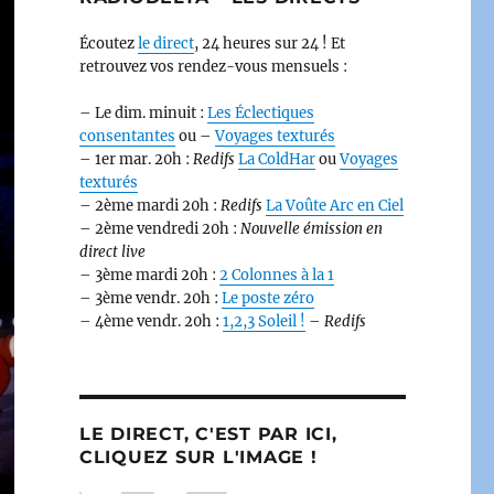
Écoutez
le direct
, 24 heures sur 24 ! Et
retrouvez vos rendez-vous mensuels :
– Le dim. minuit :
Les Éclectiques
consentantes
ou –
Voyages texturés
– 1er mar. 20h :
Redifs
La ColdHar
ou
Voyages
texturés
– 2ème mardi 20h :
Redifs
La Voûte Arc en Ciel
– 2ème vendredi 20h :
Nouvelle émission en
direct live
– 3ème mardi 20h :
2 Colonnes à la 1
– 3ème vendr. 20h :
Le poste zéro
– 4ème vendr. 20h :
1,2,3 Soleil !
–
Redifs
LE DIRECT, C'EST PAR ICI,
CLIQUEZ SUR L'IMAGE !