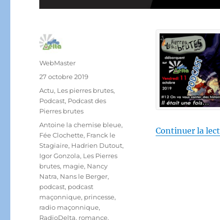
Auteur
WebMaster
Publié
27 octobre 2019
le
Catégories
Actu
,
Les pierres brutes
,
Podcast
,
Podcast des
Pierres brutes
Étiquettes
Antoine la chemise bleue
,
Continuer la lec
Fée Clochette
,
Franck le
Stagiaire
,
Hadrien Dutout
,
Igor Gonzola
,
Les Pierres
brutes
,
magie
,
Nancy
Natra
,
Nans le Berger
,
podcast
,
podcast
maçonnique
,
princesse
,
radio maçonnique
,
RadioDelta
,
romance
,