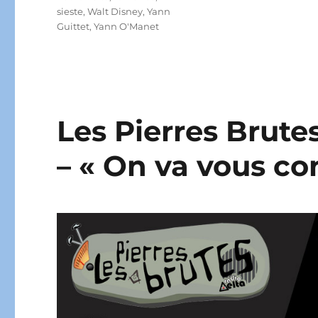
sieste
,
Walt Disney
,
Yann
Guittet
,
Yann O'Manet
Les Pierres Brutes
– « On va vous co