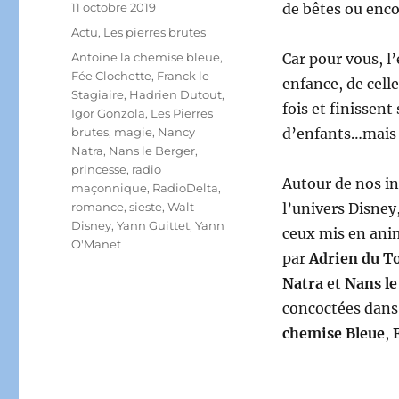
Publié
11 octobre 2019
de bêtes ou enco
le
Catégories
Actu
,
Les pierres brutes
Étiquettes
Antoine la chemise bleue
,
Car pour vous, l
Fée Clochette
,
Franck le
enfance, de cell
Stagiaire
,
Hadrien Dutout
,
fois et finissen
Igor Gonzola
,
Les Pierres
brutes
,
magie
,
Nancy
d’enfants…mais ç
Natra
,
Nans le Berger
,
princesse
,
radio
Autour de nos in
maçonnique
,
RadioDelta
,
romance
,
sieste
,
Walt
l’univers Disney
Disney
,
Yann Guittet
,
Yann
ceux mis en anim
O'Manet
par
Adrien du T
Natra
et
Nans le
concoctées dans
chemise Bleue
,