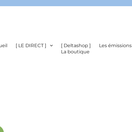
eil
[ LE DIRECT ]
[ Deltashop ]
Les émissions
La boutique