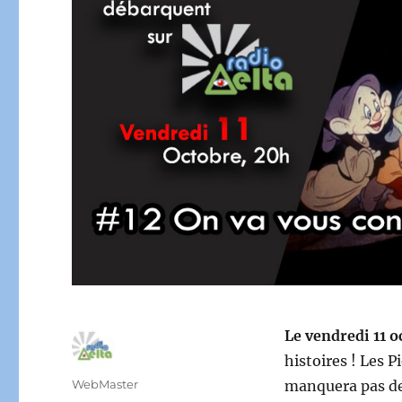
Le vendredi 11 o
histoires ! Les 
Auteur
WebMaster
manquera pas de 