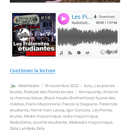
de « Les Pierres Brutes #19 – « 
Continuer la lecture
Auteur
Publié
Catégories
WebMaster
19 novembre 2022
Actu
,
Les pierres
le
Étiquettes
brutes
,
Podcast des Pierres brutes
Anniquordy
,
Antoine
la chemise bleue
,
Black Hawks Brotherhood
,
fouine des
médias
,
Franc-Maçonnerie
,
Franck le Stagiaire
,
Fraternité
étudiante
,
Hervé Hoin Lecoq
,
Igor Gonzola
,
Les Pierres
brutes
,
Media maçonnique
,
radio maçonnique
,
RadioDelta
,
sororité étudiante
,
Webradio maçonnique
,
Zeta Lambda Zeta