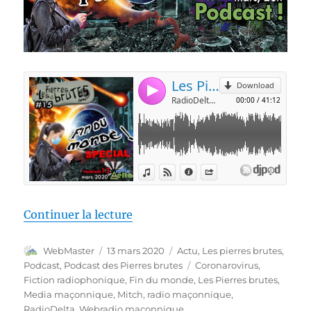
de « Les Pierres Brutes #15 – Sp
Continuer la lecture
Auteur
Publié
Catégories
WebMaster
13 mars 2020
Actu
,
Les pierres brutes
,
le
Étiquettes
Podcast
,
Podcast des Pierres brutes
Coronarovirus
,
Fiction radiophonique
,
Fin du monde
,
Les Pierres brutes
,
Media maçonnique
,
Mitch
,
radio maçonnique
,
RadioDelta
,
Webradio maçonnique