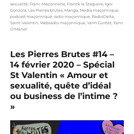
sexualité
,
Franc-Maçonnerie
,
Franck le Stagiaire
,
Igor
Gonzola
,
Les Pierres brutes
,
Manga
,
Media maçonnique
,
podcast maçonnique
,
radio maçonnique
,
RadioDelta
,
Saint-Valentin
,
Webradio maçonnique
,
Yann Guittet
,
Yann
O'Manet
Les Pierres Brutes #14 –
14 février 2020 – Spécial
St Valentin « Amour et
sexualité, quête d’idéal
ou business de l’intime ?
»