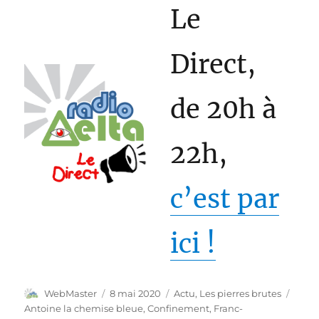
Le
Direct,
de 20h à
22h,
c’est par
ici !
Auteur
Publié
Catégories
Étiqu
WebMaster
8 mai 2020
Actu
,
Les pierres brutes
le
Antoine la chemise bleue
,
Confinement
,
Franc-