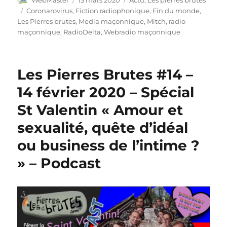
le
Étiquettes
Coronarovirus
,
Fiction radiophonique
,
Fin du monde
,
Les Pierres brutes
,
Media maçonnique
,
Mitch
,
radio
maçonnique
,
RadioDelta
,
Webradio maçonnique
Les Pierres Brutes #14 –
14 février 2020 – Spécial
St Valentin « Amour et
sexualité, quête d’idéal
ou business de l’intime ?
» – Podcast