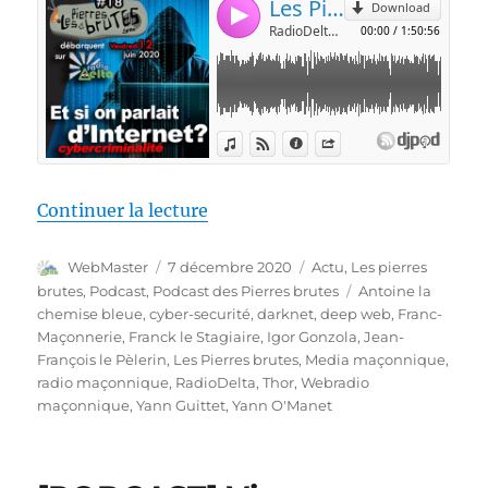
de « Les Pierres Brutes #18 – « 
Continuer la lecture
Auteur
Publié
Catégories
WebMaster
7 décembre 2020
Actu
,
Les pierres
le
Étiquettes
brutes
,
Podcast
,
Podcast des Pierres brutes
Antoine la
chemise bleue
,
cyber-securité
,
darknet
,
deep web
,
Franc-
Maçonnerie
,
Franck le Stagiaire
,
Igor Gonzola
,
Jean-
François le Pèlerin
,
Les Pierres brutes
,
Media maçonnique
,
radio maçonnique
,
RadioDelta
,
Thor
,
Webradio
maçonnique
,
Yann Guittet
,
Yann O'Manet