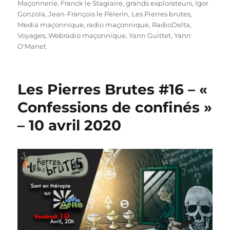
Maçonnerie
,
Franck le Stagiaire
,
grands explorateurs
,
Igor
Gonzola
,
Jean-François le Pèlerin
,
Les Pierres brutes
,
Media maçonnique
,
radio maçonnique
,
RadioDelta
,
Voyages
,
Webradio maçonnique
,
Yann Guittet
,
Yann
O'Manet
Les Pierres Brutes #16 – «
Confessions de confinés »
– 10 avril 2020