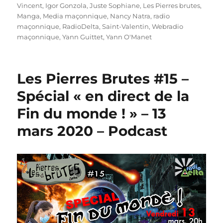
Vincent
,
Igor Gonzola
,
Juste Sophiane
,
Les Pierres brutes
,
Manga
,
Media maçonnique
,
Nancy Natra
,
radio
maçonnique
,
RadioDelta
,
Saint-Valentin
,
Webradio
maçonnique
,
Yann Guittet
,
Yann O'Manet
Les Pierres Brutes #15 –
Spécial « en direct de la
Fin du monde ! » – 13
mars 2020 – Podcast