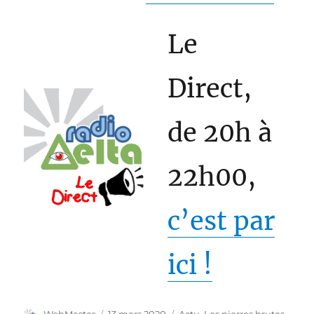
Le
Direct,
de 20h à
22h00,
c’est par
ici !
Auteur
Publié
Catégories
WebMaster
13 mars 2020
Actu
,
Les pierres brutes