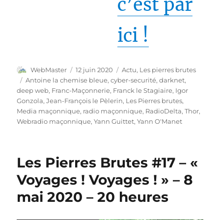
c’est par
ici !
Auteur
Publié
Catégories
WebMaster
12 juin 2020
Actu
,
Les pierres brutes
le
Étiquettes
Antoine la chemise bleue
,
cyber-securité
,
darknet
,
deep web
,
Franc-Maçonnerie
,
Franck le Stagiaire
,
Igor
Gonzola
,
Jean-François le Pèlerin
,
Les Pierres brutes
,
Media maçonnique
,
radio maçonnique
,
RadioDelta
,
Thor
,
Webradio maçonnique
,
Yann Guittet
,
Yann O'Manet
Les Pierres Brutes #17 – «
Voyages ! Voyages ! » – 8
mai 2020 – 20 heures