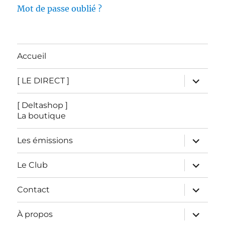
Mot de passe oublié ?
Accueil
ouvrir
[ LE DIRECT ]
le
sous-
menu
[ Deltashop ]
La boutique
ouvrir
Les émissions
le
sous-
menu
ouvrir
Le Club
le
sous-
menu
ouvrir
Contact
le
sous-
menu
ouvrir
À propos
le