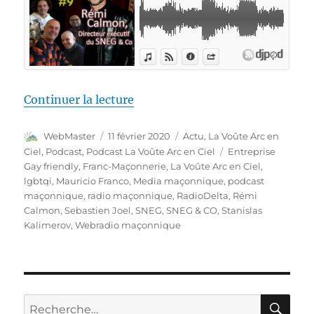
de « La Voûte Arc-en-ciel #9 – 
Continuer la lecture
Auteur
Publié
Catégories
WebMaster
11 février 2020
Actu
,
La Voûte Arc en
le
Étiquettes
Ciel
,
Podcast
,
Podcast La Voûte Arc en Ciel
Entreprise
Gay friendly
,
Franc-Maçonnerie
,
La Voûte Arc en Ciel
,
lgbtqi
,
Mauricio Franco
,
Media maçonnique
,
podcast
maçonnique
,
radio maçonnique
,
RadioDelta
,
Rémi
Calmon
,
Sebastien Joel
,
SNEG
,
SNEG & CO
,
Stanislas
Kalimerov
,
Webradio maçonnique
RE
Recherche