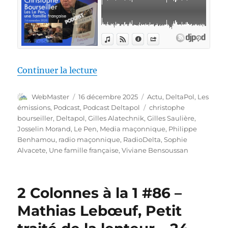
de « Deltapol – Les Le Pen, ave
Continuer la lecture
Auteur
Publié
Catégories
WebMaster
16 décembre 2025
Actu
,
DeltaPol
,
Les
le
Étiquettes
émissions
,
Podcast
,
Podcast Deltapol
christophe
bourseiller
,
Deltapol
,
Gilles Alatechnik
,
Gilles Saulière
,
Josselin Morand
,
Le Pen
,
Media maçonnique
,
Philippe
Benhamou
,
radio maçonnique
,
RadioDelta
,
Sophie
Alvacete
,
Une famille française
,
Viviane Bensoussan
2 Colonnes à la 1 #86 –
Mathias Lebœuf, Petit