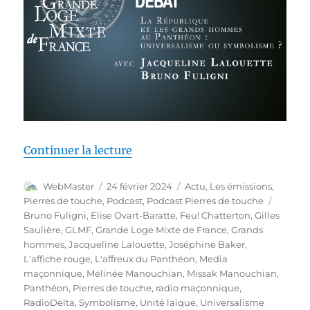
de « Pierres de touche #132 – D
Continuer la lecture
Auteur
Publié
Catégories
WebMaster
24 février 2024
Actu
,
Les émissions
,
le
Étiquet
Pierres de touche
,
Podcast
,
Podcast Pierres de touche
Bruno Fuligni
,
Elise Ovart-Baratte
,
Feu! Chatterton
,
Gilles
Saulière
,
GLMF
,
Grande Loge Mixte de France
,
Grands
hommes
,
Jacqueline Lalouette
,
Joséphine Baker
,
L'affiche rouge
,
L'affreux du Panthéon
,
Media
maçonnique
,
Mélinée Manouchian
,
Missak Manouchian
,
Panthéon
,
Pierres de touche
,
radio maçonnique
,
RadioDelta
,
Symbolisme
,
Unité laïque
,
Universalisme