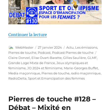
de « Pierres de touche #130 – D
Continuer la lecture
Auteur
Publié
Catégories
WebMaster
27 janvier 2024
Actu
,
Les émissions
,
le
Étiquet
Pierres de touche
,
Podcast
,
Podcast Pierres de touche
Claire Donzel
,
Elise Ovart-Baratte
,
Gilles Saulière
,
GLMF
,
Grande Loge Mixte de France
,
Jeux olympiques et
féminisme
,
JO 2024 et féminisme
,
Marie-Georges Buffet
,
Media maçonnique
,
Pierres de touche
,
radio maçonnique
,
RadioDelta
,
Sport et Emancipation des femmes
Pierres de touche #128 –
Débat – Mixité en