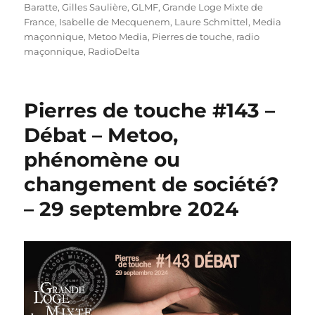
Baratte
,
Gilles Saulière
,
GLMF
,
Grande Loge Mixte de
France
,
Isabelle de Mecquenem
,
Laure Schmittel
,
Media
maçonnique
,
Metoo Media
,
Pierres de touche
,
radio
maçonnique
,
RadioDelta
Pierres de touche #143 –
Débat – Metoo,
phénomène ou
changement de société?
– 29 septembre 2024