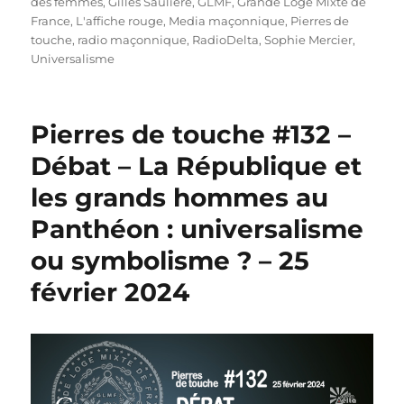
des femmes
,
Gilles Saulière
,
GLMF
,
Grande Loge Mixte de
France
,
L'affiche rouge
,
Media maçonnique
,
Pierres de
touche
,
radio maçonnique
,
RadioDelta
,
Sophie Mercier
,
Universalisme
Pierres de touche #132 –
Débat – La République et
les grands hommes au
Panthéon : universalisme
ou symbolisme ? – 25
février 2024