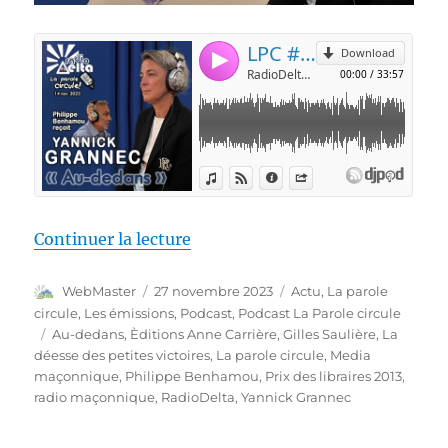
de « LPC #12 – Yannick Grannec 
Continuer la lecture
Auteur
Publié
Catégories
WebMaster
27 novembre 2023
Actu
,
La parole
le
circule
,
Les émissions
,
Podcast
,
Podcast La Parole circule
Étiquettes
Au-dedans
,
Èditions Anne Carrière
,
Gilles Saulière
,
La
déesse des petites victoires
,
La parole circule
,
Media
maçonnique
,
Philippe Benhamou
,
Prix des libraires 2013
,
radio maçonnique
,
RadioDelta
,
Yannick Grannec