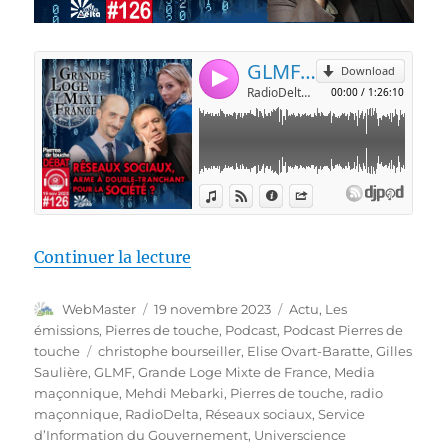
de « Pierres de touche #126 – D
Continuer la lecture
Auteur
Publié
Catégories
WebMaster
19 novembre 2023
Actu
,
Les
le
émissions
,
Pierres de touche
,
Podcast
,
Podcast Pierres de
Étiquettes
touche
christophe bourseiller
,
Elise Ovart-Baratte
,
Gilles
Saulière
,
GLMF
,
Grande Loge Mixte de France
,
Media
maçonnique
,
Mehdi Mebarki
,
Pierres de touche
,
radio
maçonnique
,
RadioDelta
,
Réseaux sociaux
,
Service
d’Information du Gouvernement
,
Universcience