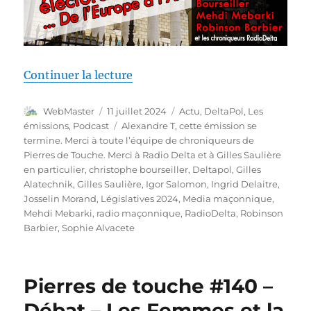
de « Deltapol – nouveau rendez-v
Continuer la lecture
Auteur
Publié
Catégories
WebMaster
11 juillet 2024
Actu
,
DeltaPol
,
Les
le
Étiquettes
émissions
,
Podcast
Alexandre T
,
cette émission se
termine. Merci à toute l’équipe de chroniqueurs de
Pierres de Touche. Merci à Radio Delta et à Gilles Saulière
en particulier
,
christophe bourseiller
,
Deltapol
,
Gilles
Alatechnik
,
Gilles Saulière
,
Igor Salomon
,
Ingrid Delaitre
,
Josselin Morand
,
Législatives 2024
,
Media maçonnique
,
Mehdi Mebarki
,
radio maçonnique
,
RadioDelta
,
Robinson
Barbier
,
Sophie Alvacete
Pierres de touche #140 –
Débat – Les Femmes et la