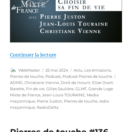
de « Pierres de touche #138 – Dé
Continuer la lecture
Auteur
Publié
Catégories
WebMaster
25 mai 2024
Actu
,
Les émissions
,
le
Étiquet
Pierres de touche
,
Podcast
,
Podcast Pierres de touche
ADMD
,
Christiane Vienne
,
Droit de mourir
,
Elise Ovart-
Baratte
,
Fin de vie
,
Gilles Saulière
,
GLMF
,
Grande Loge
Mixte de France
,
Jean-Louis TOURAINE
,
Media
maçonnique
,
Pierre Juston
,
Pierres de touche
,
radio
maçonnique
,
RadioDelta