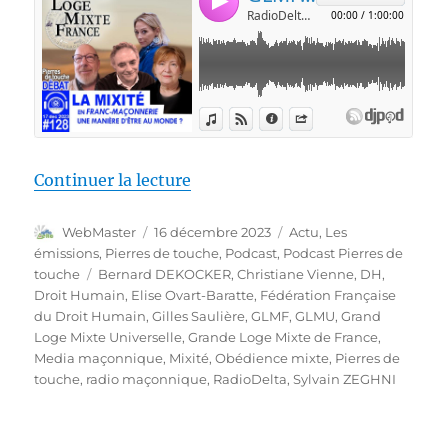
de « Pierres de touche #128 – 
Continuer la lecture
Auteur
Publié
Catégories
WebMaster
16 décembre 2023
Actu
,
Les
le
émissions
,
Pierres de touche
,
Podcast
,
Podcast Pierres de
Étiquettes
touche
Bernard DEKOCKER
,
Christiane Vienne
,
DH
,
Droit Humain
,
Elise Ovart-Baratte
,
Fédération Française
du Droit Humain
,
Gilles Saulière
,
GLMF
,
GLMU
,
Grand
Loge Mixte Universelle
,
Grande Loge Mixte de France
,
Media maçonnique
,
Mixité
,
Obédience mixte
,
Pierres de
touche
,
radio maçonnique
,
RadioDelta
,
Sylvain ZEGHNI