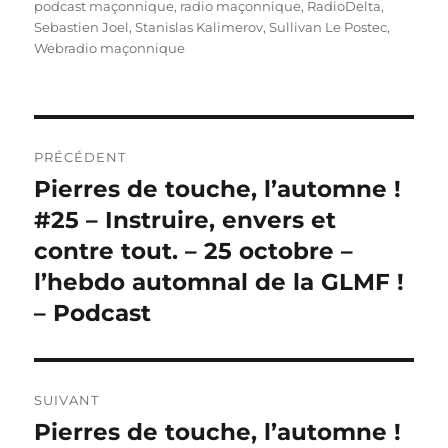
podcast maçonnique
,
radio maçonnique
,
RadioDelta
,
Sebastien Joel
,
Stanislas Kalimerov
,
Sullivan Le Postec
,
Webradio maçonnique
Navigation
PRÉCÉDENT
de
Pierres de touche, l’automne !
Publication
précédente :
#25 – Instruire, envers et
l’article
contre tout. – 25 octobre –
l’hebdo automnal de la GLMF !
– Podcast
SUIVANT
Pierres de touche, l’automne !
Publication