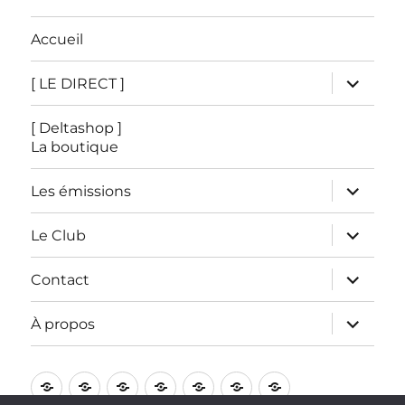
Accueil
ouvrir
[ LE DIRECT ]
le
sous-
menu
[ Deltashop ]
La boutique
ouvrir
Les émissions
le
sous-
menu
ouvrir
Le Club
le
sous-
menu
ouvrir
Contact
le
sous-
menu
ouvrir
À propos
le
sous-
menu
Accueil
[
[
Les
Le
Contact
À