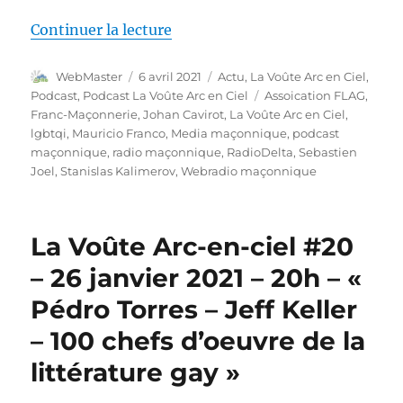
de « La Voûte Arc-en-ciel #21 – 
Continuer la lecture
Auteur
Publié
Catégories
WebMaster
6 avril 2021
Actu
,
La Voûte Arc en Ciel
,
le
Étiquettes
Podcast
,
Podcast La Voûte Arc en Ciel
Assoication FLAG
,
Franc-Maçonnerie
,
Johan Cavirot
,
La Voûte Arc en Ciel
,
lgbtqi
,
Mauricio Franco
,
Media maçonnique
,
podcast
maçonnique
,
radio maçonnique
,
RadioDelta
,
Sebastien
Joel
,
Stanislas Kalimerov
,
Webradio maçonnique
La Voûte Arc-en-ciel #20
– 26 janvier 2021 – 20h – «
Pédro Torres – Jeff Keller
– 100 chefs d’oeuvre de la
littérature gay »