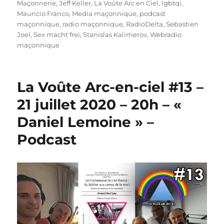
Maçonnerie
,
Jeff Keller
,
La Voûte Arc en Ciel
,
lgbtqi
,
Mauricio Franco
,
Media maçonnique
,
podcast
maçonnique
,
radio maçonnique
,
RadioDelta
,
Sebastien
Joel
,
Sex macht frei
,
Stanislas Kalimerov
,
Webradio
maçonnique
La Voûte Arc-en-ciel #13 –
21 juillet 2020 – 20h – «
Daniel Lemoine » –
Podcast