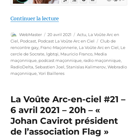
de « La Voûte Arc-en-ciel #22 – 
Continuer la lecture
Auteur
Publié
Catégories
WebMaster
20 avril 2021
Actu
,
La Voûte Arc en
le
Étiquettes
Ciel
,
Podcast
,
Podcast La Voûte Arc en Ciel
Club de
rencontre gay
,
Franc-Maçonnerie
,
La Voûte Arc en Ciel
,
Le
cercle de Socrate
,
lgbtqi
,
Mauricio Franco
,
Media
maçonnique
,
podcast maçonnique
,
radio maçonnique
,
RadioDelta
,
Sebastien Joel
,
Stanislas Kalimerov
,
Webradio
maçonnique
,
Yori Bailleres
La Voûte Arc-en-ciel #21 –
6 avril 2021 – 20h – «
Johan Cavirot président
de l’association Flag »