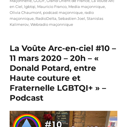
Maçonnerie
,
GODF
,
Grand Orient de France
,
La Voûte Arc
en Ciel
,
lgbtqi
,
Mauricio Franco
,
Media maçonnique
,
Olivia Chaumont
,
podcast maçonnique
,
radio
maçonnique
,
RadioDelta
,
Sebastien Joel
,
Stanislas
Kalimerov
,
Webradio maçonnique
La Voûte Arc-en-ciel #10 –
11 mars 2020 – 20h – «
Donald Potard, entre
Haute couture et
Fraternelle LGBTQI+ » –
Podcast