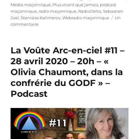
Media maçonnique
,
Plus vivant que jamais
,
podcast
maçonnique
,
radio maçonnique
,
RadioDelta
,
Sebastien
Joel
,
Stanislas Kalimerov
,
Webradio maçonnique
Un
sur
commentaire
La
Voûte
Arc-
La Voûte Arc-en-ciel #11 –
en-
ciel
28 avril 2020 – 20h – «
#12
Olivia Chaumont, dans la
–
23
confrérie du GODF » –
juin
2020
Podcast
–
20h
–
«
Jean-
Luc
Roméro-