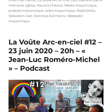
mémoire
,
lgbtqi
,
Mauricio Franco
,
Media maçonnique
,
podcast maçonnique
,
radio maçonnique
,
RadioDelta
,
Sebastien Joel
,
Stanislas Kalimerov
,
Webradio
maçonnique
La Voûte Arc-en-ciel #12 –
23 juin 2020 – 20h – «
Jean-Luc Roméro-Michel
» – Podcast