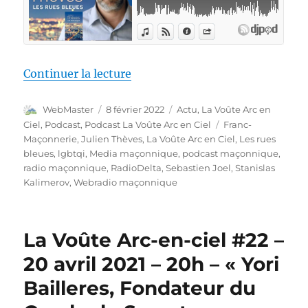
de « La Voûte Arc-en-ciel #23 – 
Continuer la lecture
Auteur
Publié
Catégories
WebMaster
8 février 2022
Actu
,
La Voûte Arc en
le
Étiquettes
Ciel
,
Podcast
,
Podcast La Voûte Arc en Ciel
Franc-
Maçonnerie
,
Julien Thèves
,
La Voûte Arc en Ciel
,
Les rues
bleues
,
lgbtqi
,
Media maçonnique
,
podcast maçonnique
,
radio maçonnique
,
RadioDelta
,
Sebastien Joel
,
Stanislas
Kalimerov
,
Webradio maçonnique
La Voûte Arc-en-ciel #22 –
20 avril 2021 – 20h – « Yori
Bailleres, Fondateur du