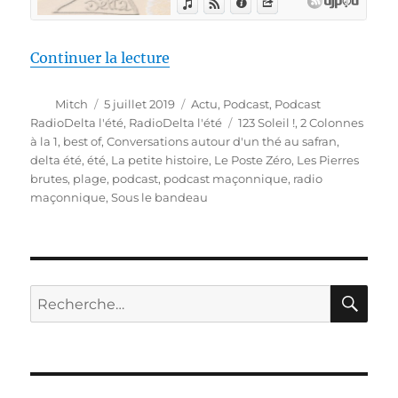
de « RadioDelta l’été #1 »
Continuer la lecture
Auteur
Publié
Catégories
Mitch
5 juillet 2019
Actu
,
Podcast
,
Podcast
le
Étiquettes
RadioDelta l'été
,
RadioDelta l'été
123 Soleil !
,
2 Colonnes
à la 1
,
best of
,
Conversations autour d'un thé au safran
,
delta été
,
été
,
La petite histoire
,
Le Poste Zéro
,
Les Pierres
brutes
,
plage
,
podcast
,
podcast maçonnique
,
radio
maçonnique
,
Sous le bandeau
RE
Recherche
pour :