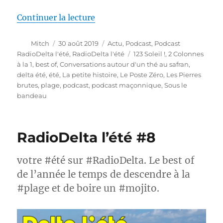
de « RadioDelta l’été #9 »
Continuer la lecture
Auteur
Publié
Catégories
Mitch
30 août 2019
Actu
,
Podcast
,
Podcast
le
Étiquettes
RadioDelta l'été
,
RadioDelta l'été
123 Soleil !
,
2 Colonnes
à la 1
,
best of
,
Conversations autour d'un thé au safran
,
delta été
,
été
,
La petite histoire
,
Le Poste Zéro
,
Les Pierres
brutes
,
plage
,
podcast
,
podcast maçonnique
,
Sous le
bandeau
RadioDelta l’été #8
votre #été sur #RadioDelta. Le best of
de l’année le temps de descendre à la
#plage et de boire un #mojito.