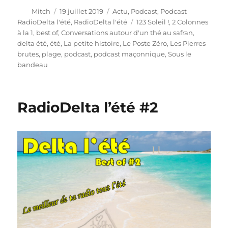
Auteur
Publié
Catégories
Mitch
19 juillet 2019
Actu
,
Podcast
,
Podcast
le
Étiquettes
RadioDelta l'été
,
RadioDelta l'été
123 Soleil !
,
2 Colonnes
à la 1
,
best of
,
Conversations autour d'un thé au safran
,
delta été
,
été
,
La petite histoire
,
Le Poste Zéro
,
Les Pierres
brutes
,
plage
,
podcast
,
podcast maçonnique
,
Sous le
bandeau
RadioDelta l’été #2