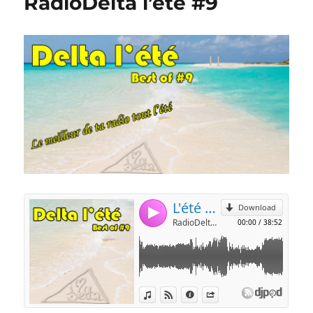
RadioDelta l’été #9