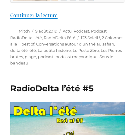
de « RadioDelta l’été #6 »
Continuer la lecture
Auteur
Publié
Catégories
Mitch
9 août 2019
Actu
,
Podcast
,
Podcast
le
Étiquettes
RadioDelta l'été
,
RadioDelta l'été
123 Soleil !
,
2 Colonnes
à la 1
,
best of
,
Conversations autour d'un thé au safran
,
delta été
,
été
,
La petite histoire
,
Le Poste Zéro
,
Les Pierres
brutes
,
plage
,
podcast
,
podcast maçonnique
,
Sous le
bandeau
RadioDelta l’été #5