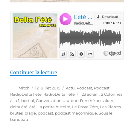
de « RadioDelta l’été #2 »
Continuer la lecture
Auteur
Publié
Catégories
Mitch
12 juillet 2019
Actu
,
Podcast
,
Podcast
le
Étiquettes
RadioDelta l'été
,
RadioDelta l'été
123 Soleil !
,
2 Colonnes
à la 1
,
best of
,
Conversations autour d'un thé au safran
,
delta été
,
été
,
La petite histoire
,
Le Poste Zéro
,
Les Pierres
brutes
,
plage
,
podcast
,
podcast maçonnique
,
Sous le
bandeau