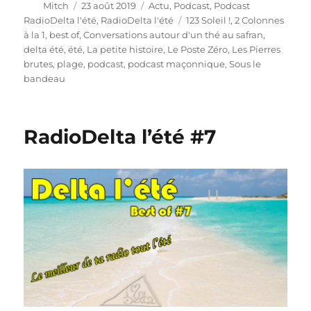
Auteur
Publié
Catégories
Mitch
23 août 2019
Actu
,
Podcast
,
Podcast
le
Étiquettes
RadioDelta l'été
,
RadioDelta l'été
123 Soleil !
,
2 Colonnes
à la 1
,
best of
,
Conversations autour d'un thé au safran
,
delta été
,
été
,
La petite histoire
,
Le Poste Zéro
,
Les Pierres
brutes
,
plage
,
podcast
,
podcast maçonnique
,
Sous le
bandeau
RadioDelta l’été #7