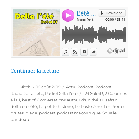
de « RadioDelta l’été #7 »
Continuer la lecture
Auteur
Publié
Catégories
Mitch
16 août 2019
Actu
,
Podcast
,
Podcast
le
Étiquettes
RadioDelta l'été
,
RadioDelta l'été
123 Soleil !
,
2 Colonnes
à la 1
,
best of
,
Conversations autour d'un thé au safran
,
delta été
,
été
,
La petite histoire
,
Le Poste Zéro
,
Les Pierres
brutes
,
plage
,
podcast
,
podcast maçonnique
,
Sous le
bandeau