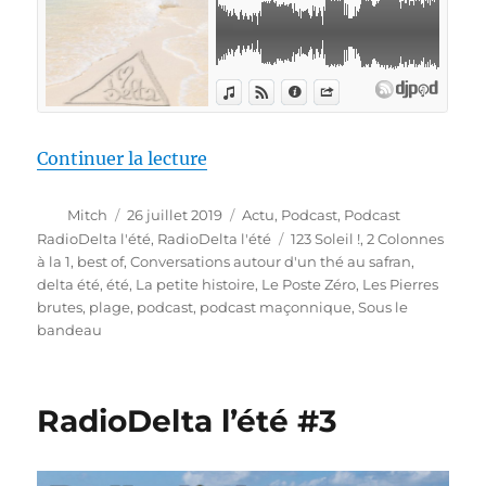
de « RadioDelta l’été #4 »
Continuer la lecture
Auteur
Publié
Catégories
Mitch
26 juillet 2019
Actu
,
Podcast
,
Podcast
le
Étiquettes
RadioDelta l'été
,
RadioDelta l'été
123 Soleil !
,
2 Colonnes
à la 1
,
best of
,
Conversations autour d'un thé au safran
,
delta été
,
été
,
La petite histoire
,
Le Poste Zéro
,
Les Pierres
brutes
,
plage
,
podcast
,
podcast maçonnique
,
Sous le
bandeau
RadioDelta l’été #3