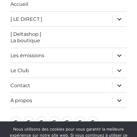
Accueil
ouvrir
[ LE DIRECT ]
le
sous-
menu
[ Deltashop ]
La boutique
ouvrir
Les émissions
le
sous-
menu
ouvrir
Le Club
le
sous-
menu
ouvrir
Contact
le
sous-
menu
ouvrir
À propos
le
sous-
menu
Accueil
[
[
Les
Le
Contact
À
LE
Deltashop
émissions
Club
propos
Nous utilisons des cookies pour vous garantir la meilleure
expérience sur notre site web. Si vous continuez à utiliser ce