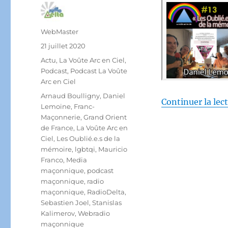
Auteur
WebMaster
Publié
21 juillet 2020
le
Catégories
Actu
,
La Voûte Arc en Ciel
,
Podcast
,
Podcast La Voûte
Arc en Ciel
Étiquettes
Arnaud Boulligny
,
Daniel
Continuer la lec
Lemoine
,
Franc-
Maçonnerie
,
Grand Orient
de France
,
La Voûte Arc en
Ciel
,
Les Oublié.e.s de la
mémoire
,
lgbtqi
,
Mauricio
Franco
,
Media
maçonnique
,
podcast
maçonnique
,
radio
maçonnique
,
RadioDelta
,
Sebastien Joel
,
Stanislas
Kalimerov
,
Webradio
maçonnique