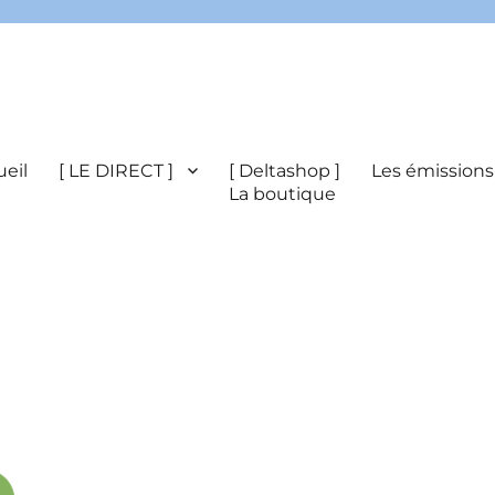
eil
[ LE DIRECT ]
[ Deltashop ]
Les émissions
La boutique