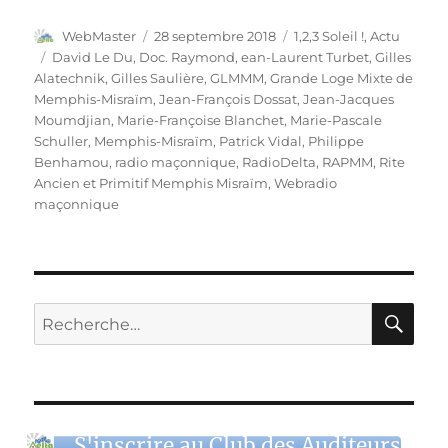
Auteur
Publié
Catégories
WebMaster
28 septembre 2018
1,2,3 Soleil !
,
Actu
le
Étiquettes
David Le Du
,
Doc. Raymond
,
ean-Laurent Turbet
,
Gilles
Alatechnik
,
Gilles Saulière
,
GLMMM
,
Grande Loge Mixte de
Memphis-Misraïm
,
Jean-François Dossat
,
Jean-Jacques
Moumdjian
,
Marie-Françoise Blanchet
,
Marie-Pascale
Schuller
,
Memphis-Misraïm
,
Patrick Vidal
,
Philippe
Benhamou
,
radio maçonnique
,
RadioDelta
,
RAPMM
,
Rite
Ancien et Primitif Memphis Misraïm
,
Webradio
maçonnique
RE
Recherche
pour :
S'inscrire au Club des Auditeurs