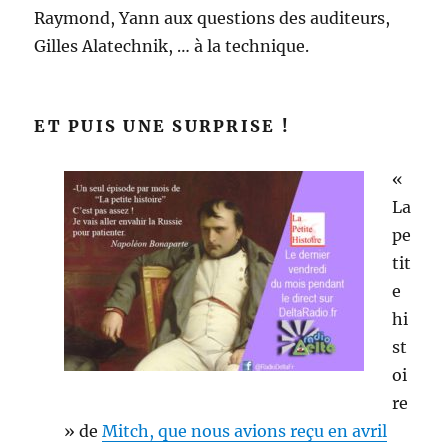
Raymond, Yann aux questions des auditeurs,
Gilles Alatechnik, … à la technique.
ET PUIS UNE SURPRISE !
«
La
pe
tit
e
hi
st
oi
re
» de
Mitch, que nous avions reçu en avril