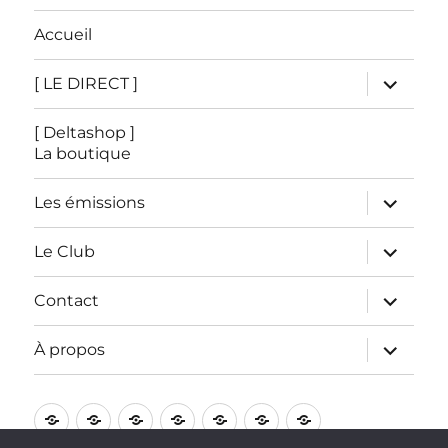
Accueil
ouvrir
[ LE DIRECT ]
le
sous-
menu
[ Deltashop ]
La boutique
ouvrir
Les émissions
le
sous-
menu
ouvrir
Le Club
le
sous-
menu
ouvrir
Contact
le
sous-
menu
ouvrir
À propos
le
sous-
menu
Accueil
[
[
Les
Le
Contact
À
LE
Deltashop
émissions
Club
propos