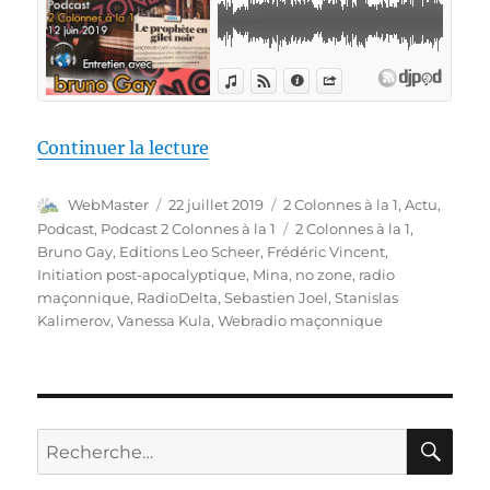
de « 2 Colonnes à la 1 – 62 – 12
Continuer la lecture
Auteur
Publié
Catégories
WebMaster
22 juillet 2019
2 Colonnes à la 1
,
Actu
,
le
Étiquettes
Podcast
,
Podcast 2 Colonnes à la 1
2 Colonnes à la 1
,
Bruno Gay
,
Editions Leo Scheer
,
Frédéric Vincent
,
Initiation post-apocalyptique
,
Mina
,
no zone
,
radio
maçonnique
,
RadioDelta
,
Sebastien Joel
,
Stanislas
Kalimerov
,
Vanessa Kula
,
Webradio maçonnique
RE
Recherche
pour :