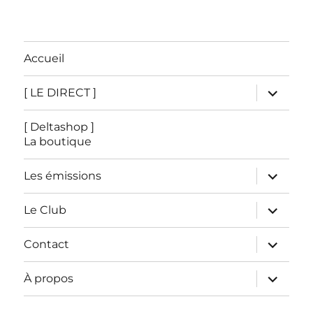
Accueil
ouvrir
[ LE DIRECT ]
le
sous-
menu
[ Deltashop ]
La boutique
ouvrir
Les émissions
le
sous-
menu
ouvrir
Le Club
le
sous-
menu
ouvrir
Contact
le
sous-
menu
ouvrir
À propos
le
sous-
menu