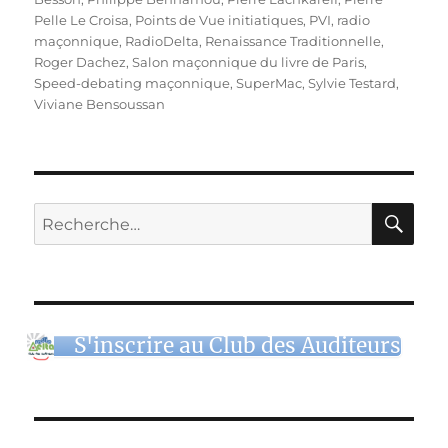
Pelle Le Croisa
,
Points de Vue initiatiques
,
PVI
,
radio
maçonnique
,
RadioDelta
,
Renaissance Traditionnelle
,
Roger Dachez
,
Salon maçonnique du livre de Paris
,
Speed-debating maçonnique
,
SuperMac
,
Sylvie Testard
,
Viviane Bensoussan
RE
Recherche
pour :
S'inscrire au Club des Auditeurs