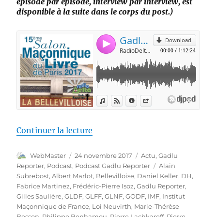
épisode par épisode, interview par interview, est
disponible à la suite dans le corps du post.)
de « Gadlu Reporter n°3 – Le 15
Continuer la lecture
Auteur
Publié
Catégories
WebMaster
24 novembre 2017
Actu
,
Gadlu
le
Étiquettes
Reporter
,
Podcast
,
Podcast Gadlu Reporter
Alain
Subrebost
,
Albert Marlot
,
Bellevilloise
,
Daniel Keller
,
DH
,
Fabrice Martinez
,
Frédéric-Pierre Isoz
,
Gadlu Reporter
,
Gilles Saulière
,
GLDF
,
GLFF
,
GLNF
,
GODF
,
IMF
,
Institut
Maçonnique de France
,
Loi Neuvirth
,
Marie-Thérèse
Besson
,
Philippe Benhamou
,
Pierre Lachkareff
,
Pierre