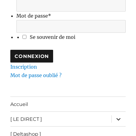
Mot de passe
*
Se souvenir de moi
Inscription
Mot de passe oublié ?
Accueil
ouvrir
[ LE DIRECT ]
le
sous-
menu
[ Deltashop ]