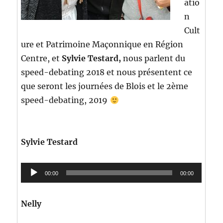
atio
n
Cult
ure et Patrimoine Maçonnique en Région
Centre, et
Sylvie Testard,
nous parlent du
speed-debating 2018 et nous présentent ce
que seront les journées de Blois et le 2ème
speed-debating, 2019
Sylvie Testard
Lecteur
00:00
00:00
audio
Nelly