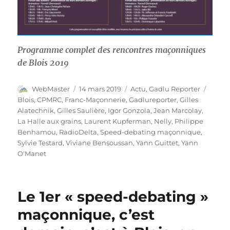
Programme complet des rencontres maçonniques
de Blois 2019
Auteur
Publié
Catégories
Étiqu
WebMaster
14 mars 2019
Actu
,
Gadlu Reporter
le
Blois
,
CPMRC
,
Franc-Maçonnerie
,
Gadlureporter
,
Gilles
Alatechnik
,
Gilles Saulière
,
Igor Gonzola
,
Jean Marcolay
,
La Halle aux grains
,
Laurent Kupferman
,
Nelly
,
Philippe
Benhamou
,
RadioDelta
,
Speed-debating maçonnique
,
Sylvie Testard
,
Viviane Bensoussan
,
Yann Guittet
,
Yann
O'Manet
Le 1er « speed-debating »
maçonnique, c’est