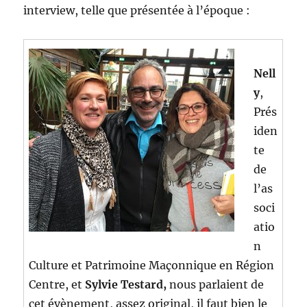
interview, telle que présentée à l’époque :
Nell
y
,
Prés
iden
te
de
l’as
soci
atio
n
Culture et Patrimoine Maçonnique en Région
Centre, et
Sylvie Testard,
nous parlaient de
cet évènement, assez original, il faut bien le