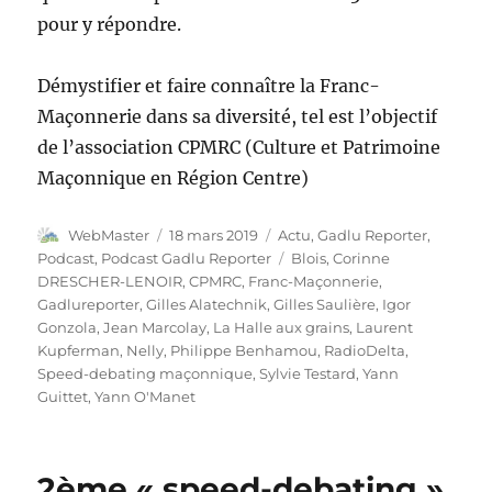
pour y répondre.
Démystifier et faire connaître la Franc-
Maçonnerie dans sa diversité, tel est l’objectif
de l’association CPMRC (Culture et Patrimoine
Maçonnique en Région Centre)
Auteur
Publié
Catégories
WebMaster
18 mars 2019
Actu
,
Gadlu Reporter
,
le
Étiquettes
Podcast
,
Podcast Gadlu Reporter
Blois
,
Corinne
DRESCHER-LENOIR
,
CPMRC
,
Franc-Maçonnerie
,
Gadlureporter
,
Gilles Alatechnik
,
Gilles Saulière
,
Igor
Gonzola
,
Jean Marcolay
,
La Halle aux grains
,
Laurent
Kupferman
,
Nelly
,
Philippe Benhamou
,
RadioDelta
,
Speed-debating maçonnique
,
Sylvie Testard
,
Yann
Guittet
,
Yann O'Manet
2ème « speed-debating »