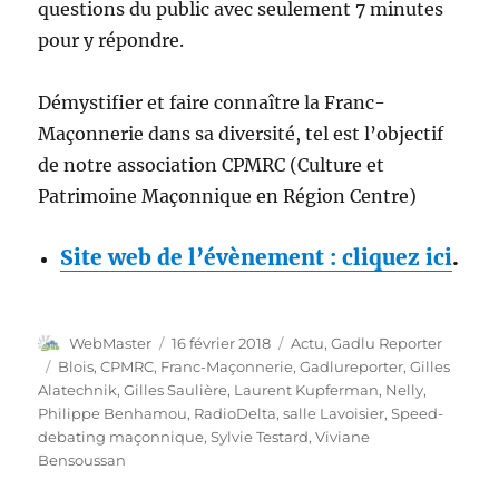
questions du public avec seulement 7 minutes
pour y répondre.
Démystifier et faire connaître la Franc-
Maçonnerie dans sa diversité, tel est l’objectif
de notre association CPMRC (Culture et
Patrimoine Maçonnique en Région Centre)
Site web de l’évènement : cliquez ici
.
Auteur
Publié
Catégories
WebMaster
16 février 2018
Actu
,
Gadlu Reporter
le
Étiquettes
Blois
,
CPMRC
,
Franc-Maçonnerie
,
Gadlureporter
,
Gilles
Alatechnik
,
Gilles Saulière
,
Laurent Kupferman
,
Nelly
,
Philippe Benhamou
,
RadioDelta
,
salle Lavoisier
,
Speed-
debating maçonnique
,
Sylvie Testard
,
Viviane
Bensoussan