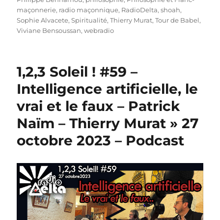
maçonnerie
,
radio maçonnique
,
RadioDelta
,
shoah
,
Sophie Alvacete
,
Spiritualité
,
Thierry Murat
,
Tour de Babel
,
Viviane Bensoussan
,
webradio
1,2,3 Soleil ! #59 –
Intelligence artificielle, le
vrai et le faux – Patrick
Naïm – Thierry Murat » 27
octobre 2023 – Podcast