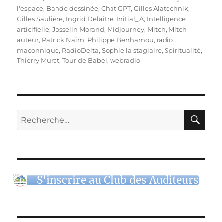
l'espace
,
Bande dessinée
,
Chat GPT
,
Gilles Alatechnik
,
Gilles Saulière
,
Ingrid Delaitre
,
Initial_A
,
Intelligence
articifielle
,
Josselin Morand
,
Midjourney
,
Mitch
,
Mitch
auteur
,
Patrick Naïm
,
Philippe Benhamou
,
radio
maçonnique
,
RadioDelta
,
Sophie la stagiaire
,
Spiritualité
,
Thierry Murat
,
Tour de Babel
,
webradio
RE
Recherche
pour :
S'inscrire au Club des Auditeurs