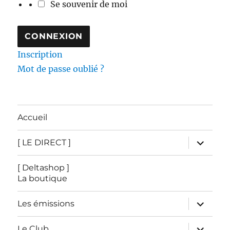
Se souvenir de moi
Inscription
Mot de passe oublié ?
Accueil
ouvrir
[ LE DIRECT ]
le
sous-
menu
[ Deltashop ]
La boutique
ouvrir
Les émissions
le
sous-
menu
ouvrir
Le Club