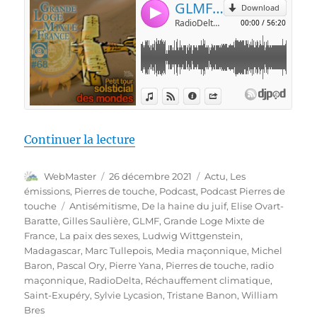
de « Pierres de touche, l’hiver 
Continuer la lecture
Auteur
Publié
Catégories
WebMaster
26 décembre 2021
Actu
,
Les
le
émissions
,
Pierres de touche
,
Podcast
,
Podcast Pierres de
Étiquettes
touche
Antisémitisme
,
De la haine du juif
,
Elise Ovart-
Baratte
,
Gilles Saulière
,
GLMF
,
Grande Loge Mixte de
France
,
La paix des sexes
,
Ludwig Wittgenstein
,
Madagascar
,
Marc Tullepois
,
Media maçonnique
,
Michel
Baron
,
Pascal Ory
,
Pierre Yana
,
Pierres de touche
,
radio
maçonnique
,
RadioDelta
,
Réchauffement climatique
,
Saint-Exupéry
,
Sylvie Lycasion
,
Tristane Banon
,
William
Bres