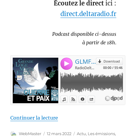
Écoutez le direct
ici :
direct.deltaradio.fr
Podcast disponible ci-dessus
à partir de 18h
.
de « Pierres de touche, l’hiver 
Continuer la lecture
Auteur
Publié
Catégories
WebMaster
12 mars 2022
Actu
,
Les émissions
,