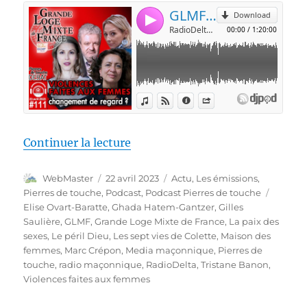
de « Pierres de touche #111 – Dé
Continuer la lecture
Auteur
Publié
Catégories
WebMaster
22 avril 2023
Actu
,
Les émissions
,
le
Étiquet
Pierres de touche
,
Podcast
,
Podcast Pierres de touche
Elise Ovart-Baratte
,
Ghada Hatem-Gantzer
,
Gilles
Saulière
,
GLMF
,
Grande Loge Mixte de France
,
La paix des
sexes
,
Le péril Dieu
,
Les sept vies de Colette
,
Maison des
femmes
,
Marc Crépon
,
Media maçonnique
,
Pierres de
touche
,
radio maçonnique
,
RadioDelta
,
Tristane Banon
,
Violences faites aux femmes