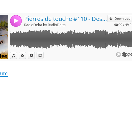
de « Pierres de touche #110 – Des paroles et des acte
ture