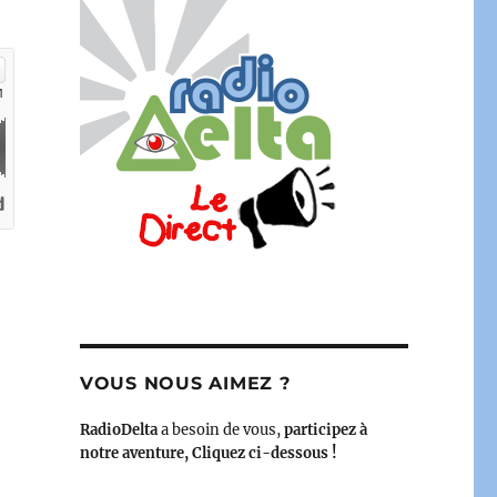
s – 09 avril 2023 – le bimensuel printanier de la GLMF »
VOUS NOUS AIMEZ ?
RadioDelta
a besoin de vous,
participez à
notre aventure, Cliquez ci-dessous !