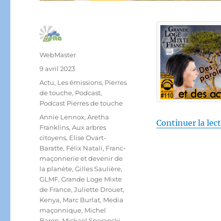
Auteur
WebMaster
Publié
9 avril 2023
le
Catégories
Actu
,
Les émissions
,
Pierres
de touche
,
Podcast
,
Podcast Pierres de touche
Étiquettes
Annie Lennox
,
Aretha
Continuer la lec
Franklins
,
Aux arbres
citoyens
,
Elise Ovart-
Baratte
,
Félix Natali
,
Franc-
maçonnerie et devenir de
la planète
,
Gilles Saulière
,
GLMF
,
Grande Loge Mixte
de France
,
Juliette Drouet
,
Kenya
,
Marc Burlat
,
Media
maçonnique
,
Michel
Baron
,
Mickael Speranski
,