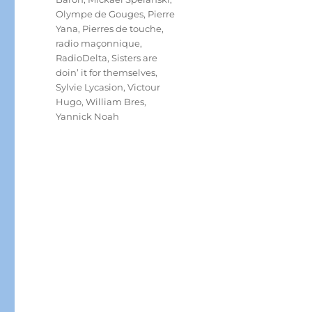
Olympe de Gouges
,
Pierre
Yana
,
Pierres de touche
,
radio maçonnique
,
RadioDelta
,
Sisters are
doin’ it for themselves
,
Sylvie Lycasion
,
Victour
Hugo
,
William Bres
,
Yannick Noah