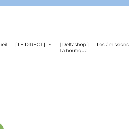
eil
[ LE DIRECT ]
[ Deltashop ]
Les émissions
La boutique