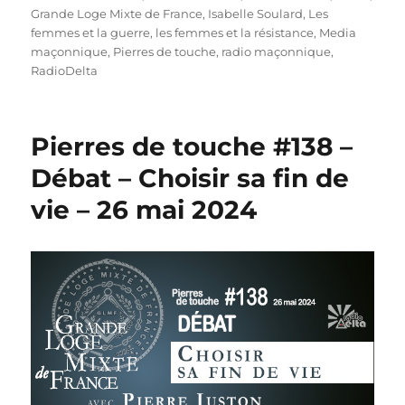
Grande Loge Mixte de France
,
Isabelle Soulard
,
Les
femmes et la guerre
,
les femmes et la résistance
,
Media
maçonnique
,
Pierres de touche
,
radio maçonnique
,
RadioDelta
Pierres de touche #138 –
Débat – Choisir sa fin de
vie – 26 mai 2024