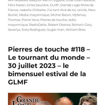
AHmédabad
,
Babylon Berlin
,
Egypte
,
Elise Ovart-Baratte
,
Félix Natali
,
Gilles Saulière
,
GLMF
,
Grande Loge Mixte de
France
,
Isabelle Chibatte
,
J’ai tant rêvé de toi
,
laïcité
,
Marc
Burlat
,
Media maçonnique
,
Michel Baron
,
Myfanwy
Thomas
,
Pierre Yana
,
Pierres de touche
,
radio
maçonnique
,
RadioDelta
,
Robert Desnos
,
Romain Gary
,
Severija
,
Sixto Rodriguez
,
Sugar man
,
William Bres
Pierres de touche #118 –
Le tournant du monde –
30 juillet 2023 – le
bimensuel estival de la
GLMF