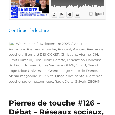
de « Pierres de touche #128 – 
Continuer la lecture
Auteur
Publié
Catégories
WebMaster
16 décembre 2023
Actu
,
Les
le
émissions
,
Pierres de touche
,
Podcast
,
Podcast Pierres de
Étiquettes
touche
Bernard DEKOCKER
,
Christiane Vienne
,
DH
,
Droit Humain
,
Elise Ovart-Baratte
,
Fédération Française
du Droit Humain
,
Gilles Saulière
,
GLMF
,
GLMU
,
Grand
Loge Mixte Universelle
,
Grande Loge Mixte de France
,
Media maçonnique
,
Mixité
,
Obédience mixte
,
Pierres de
touche
,
radio maçonnique
,
RadioDelta
,
Sylvain ZEGHNI
Pierres de touche #126 –
Débat – Réseaux sociaux,