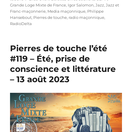
Grande Loge Mixte de France
,
Igor Salomon
,
Jazz
,
Jazz et
Franc-maçonnerie
,
Media maçonnique
,
Philippe
Hansebout
,
Pierres de touche
,
radio maçonnique
,
RadioDelta
Pierres de touche l’été
#119 – Été, prise de
conscience et littérature
– 13 août 2023