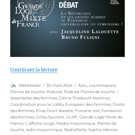
de « Pierres de touche #134 – Dé
Continuer la lecture
Auteur
Publié
Catégories
WebMaster
30 mars 2024
Actu
,
Les émissions
,
le
Étiquet
Pierres de touche
,
Podcast
,
Podcast Pierres de touche
Assemblée des femmes
,
Céline Thiebault-Martinez
,
Coordination pour le Lobby Européen des Femmes
,
Droits
des femmes
,
Elise Ovart-Baratte
,
Floriane Volt
,
Fondation
des femmes
,
Gilles Saulière
,
GLMF
,
Grande Loge Mixte de
France
,
L'affiche rouge
,
Media maçonnique
,
Pierres de
touche
,
radio maçonnique
,
RadioDelta
,
Sophie Mercier
,