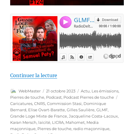
de « Pierres de touche #124 – D
Continuer la lecture
Auteur
Publié
Catégories
WebMaster
21 octobre 2023
Actu
,
Les émissions
,
le
Étiquet
Pierres de touche
,
Podcast
,
Podcast Pierres de touche
Caricatures
,
CNRS
,
Commission Stasi
,
Dominique
Bernard
,
Elise Ovart-Baratte
,
Gilles Saulière
,
GLMF
,
Grande Loge Mixte de France
,
Jacqueline Costa-Lacoux
,
Karan Mersch
,
laïcité
,
LICRA
,
Mahomet
,
Media
maçonnique
,
Pierres de touche
,
radio maçonnique
,