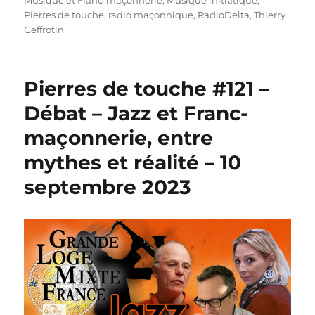
Pierres de touche
,
radio maçonnique
,
RadioDelta
,
Thierry
Geffrotin
Pierres de touche #121 –
Débat – Jazz et Franc-
maçonnerie, entre
mythes et réalité – 10
septembre 2023