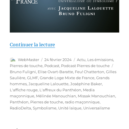
de « Pierres de touche #132 – D
Continuer la lecture
Auteur
Publié
Catégories
WebMaster
24 février 2024
Actu
,
Les émissions
,
le
Étiquet
Pierres de touche
,
Podcast
,
Podcast Pierres de touche
Bruno Fuligni
,
Elise Ovart-Baratte
,
Feu! Chatterton
,
Gilles
Saulière
,
GLMF
,
Grande Loge Mixte de France
,
Grands
hommes
,
Jacqueline Lalouette
,
Joséphine Baker
,
L'affiche rouge
,
L'affreux du Panthéon
,
Media
maçonnique
,
Mélinée Manouchian
,
Missak Manouchian
,
Panthéon
,
Pierres de touche
,
radio maçonnique
,
RadioDelta
,
Symbolisme
,
Unité laïque
,
Universalisme