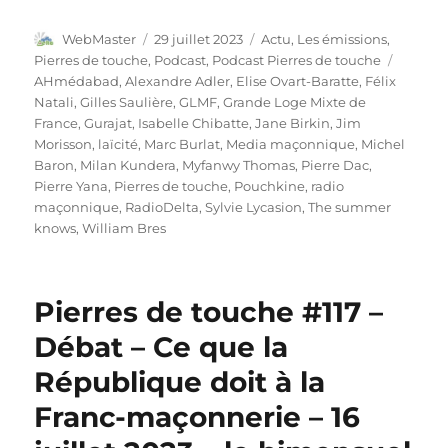
Auteur
Publié
Catégories
WebMaster
29 juillet 2023
Actu
,
Les émissions
,
le
Étiquet
Pierres de touche
,
Podcast
,
Podcast Pierres de touche
AHmédabad
,
Alexandre Adler
,
Elise Ovart-Baratte
,
Félix
Natali
,
Gilles Saulière
,
GLMF
,
Grande Loge Mixte de
France
,
Gurajat
,
Isabelle Chibatte
,
Jane Birkin
,
Jim
Morisson
,
laïcité
,
Marc Burlat
,
Media maçonnique
,
Michel
Baron
,
Milan Kundera
,
Myfanwy Thomas
,
Pierre Dac
,
Pierre Yana
,
Pierres de touche
,
Pouchkine
,
radio
maçonnique
,
RadioDelta
,
Sylvie Lycasion
,
The summer
knows
,
William Bres
Pierres de touche #117 –
Débat – Ce que la
République doit à la
Franc-maçonnerie – 16