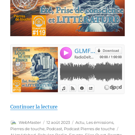
de « Pierres de touche l’été #119
Continuer la lecture
Auteur
Publié
Catégories
WebMaster
12 août 2023
Actu
,
Les émissions
,
le
Étiquet
Pierres de touche
,
Podcast
,
Podcast Pierres de touche