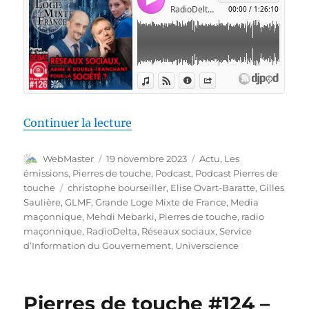
de « Pierres de touche #126 – D
Continuer la lecture
Auteur
Publié
Catégories
WebMaster
19 novembre 2023
Actu
,
Les
le
émissions
,
Pierres de touche
,
Podcast
,
Podcast Pierres de
Étiquettes
touche
christophe bourseiller
,
Elise Ovart-Baratte
,
Gilles
Saulière
,
GLMF
,
Grande Loge Mixte de France
,
Media
maçonnique
,
Mehdi Mebarki
,
Pierres de touche
,
radio
maçonnique
,
RadioDelta
,
Réseaux sociaux
,
Service
d’Information du Gouvernement
,
Universcience
Pierres de touche #124 –