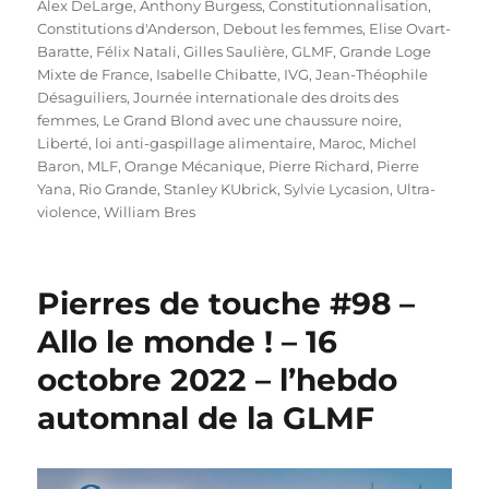
Alex DeLarge
,
Anthony Burgess
,
Constitutionnalisation
,
Constitutions d'Anderson
,
Debout les femmes
,
Elise Ovart-
Baratte
,
Félix Natali
,
Gilles Saulière
,
GLMF
,
Grande Loge
Mixte de France
,
Isabelle Chibatte
,
IVG
,
Jean-Théophile
Désaguiliers
,
Journée internationale des droits des
femmes
,
Le Grand Blond avec une chaussure noire
,
Liberté
,
loi anti-gaspillage alimentaire
,
Maroc
,
Michel
Baron
,
MLF
,
Orange Mécanique
,
Pierre Richard
,
Pierre
Yana
,
Rio Grande
,
Stanley KUbrick
,
Sylvie Lycasion
,
Ultra-
violence
,
William Bres
Pierres de touche #98 –
Allo le monde ! – 16
octobre 2022 – l’hebdo
automnal de la GLMF