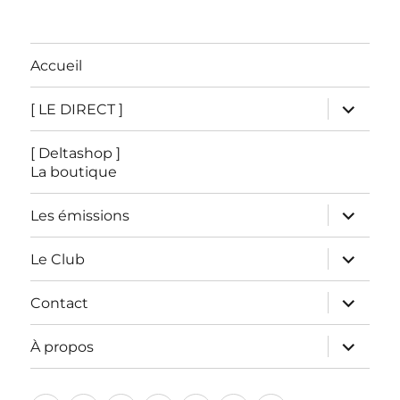
Accueil
ouvrir
[ LE DIRECT ]
le
sous-
menu
[ Deltashop ]
La boutique
ouvrir
Les émissions
le
sous-
menu
ouvrir
Le Club
le
sous-
menu
ouvrir
Contact
le
sous-
menu
ouvrir
À propos
le
sous-
menu