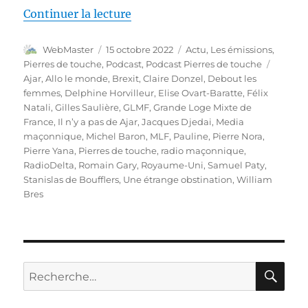
de « Pierres de touche #98 – Al
Continuer la lecture
Auteur
Publié
Catégories
WebMaster
15 octobre 2022
Actu
,
Les émissions
,
le
Étiquet
Pierres de touche
,
Podcast
,
Podcast Pierres de touche
Ajar
,
Allo le monde
,
Brexit
,
Claire Donzel
,
Debout les
femmes
,
Delphine Horvilleur
,
Elise Ovart-Baratte
,
Félix
Natali
,
Gilles Saulière
,
GLMF
,
Grande Loge Mixte de
France
,
Il n’y a pas de Ajar
,
Jacques Djedai
,
Media
maçonnique
,
Michel Baron
,
MLF
,
Pauline
,
Pierre Nora
,
Pierre Yana
,
Pierres de touche
,
radio maçonnique
,
RadioDelta
,
Romain Gary
,
Royaume-Uni
,
Samuel Paty
,
Stanislas de Boufflers
,
Une étrange obstination
,
William
Bres
RE
Recherche
pour :