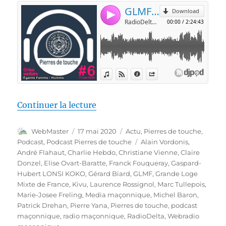
de « Pierres de touche #6 – Dim
Continuer la lecture
Auteur
Publié
Catégories
WebMaster
17 mai 2020
Actu
,
Pierres de touche
,
le
Étiquettes
Podcast
,
Podcast Pierres de touche
Alain Vordonis
,
André Flahaut
,
Charlie Hebdo
,
Christiane Vienne
,
Claire
Donzel
,
Elise Ovart-Baratte
,
Franck Fouqueray
,
Gaspard-
Hubert LONSI KOKO
,
Gérard Biard
,
GLMF
,
Grande Loge
Mixte de France
,
Kivu
,
Laurence Rossignol
,
Marc Tullepois
,
Marie-Josee Freling
,
Media maçonnique
,
Michel Baron
,
Patrick Drehan
,
Pierre Yana
,
Pierres de touche
,
podcast
maçonnique
,
radio maçonnique
,
RadioDelta
,
Webradio