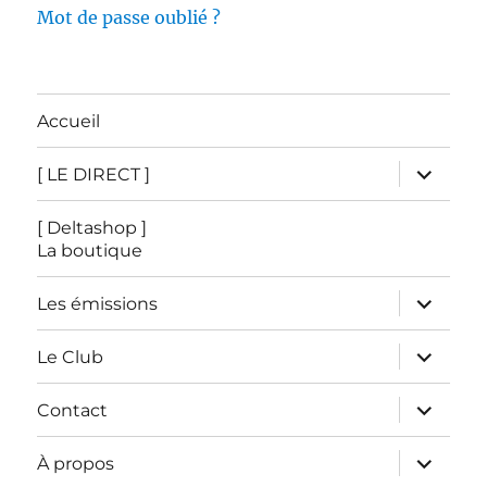
Mot de passe oublié ?
Accueil
ouvrir
[ LE DIRECT ]
le
sous-
menu
[ Deltashop ]
La boutique
ouvrir
Les émissions
le
sous-
menu
ouvrir
Le Club
le
sous-
menu
ouvrir
Contact
le
sous-
menu
ouvrir
À propos
le