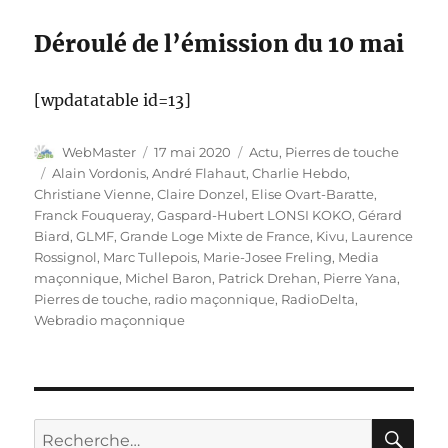
Déroulé de l’émission du 10 mai
[wpdatatable id=13]
Auteur
Publié
Catégories
WebMaster
17 mai 2020
Actu
,
Pierres de touche
le
Étiquettes
Alain Vordonis
,
André Flahaut
,
Charlie Hebdo
,
Christiane Vienne
,
Claire Donzel
,
Elise Ovart-Baratte
,
Franck Fouqueray
,
Gaspard-Hubert LONSI KOKO
,
Gérard
Biard
,
GLMF
,
Grande Loge Mixte de France
,
Kivu
,
Laurence
Rossignol
,
Marc Tullepois
,
Marie-Josee Freling
,
Media
maçonnique
,
Michel Baron
,
Patrick Drehan
,
Pierre Yana
,
Pierres de touche
,
radio maçonnique
,
RadioDelta
,
Webradio maçonnique
RE
Recherche