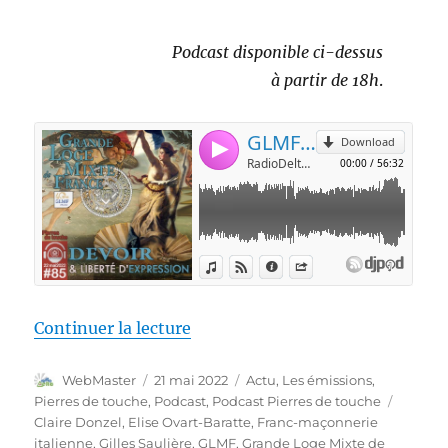
Podcast disponible ci-dessus
à partir de 18h
.
de « Pierres de touche #85 – Dev
Continuer la lecture
Auteur
Publié
Catégories
WebMaster
21 mai 2022
Actu
,
Les émissions
,
le
Étiquet
Pierres de touche
,
Podcast
,
Podcast Pierres de touche
Claire Donzel
,
Elise Ovart-Baratte
,
Franc-maçonnerie
italienne
,
Gilles Saulière
,
GLMF
,
Grande Loge Mixte de