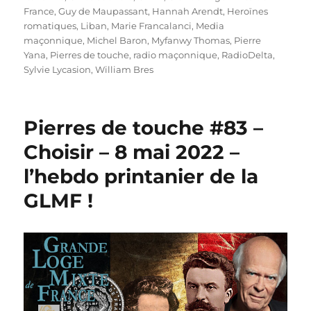
France
,
Guy de Maupassant
,
Hannah Arendt
,
Heroïnes
romatiques
,
Liban
,
Marie Francalanci
,
Media
maçonnique
,
Michel Baron
,
Myfanwy Thomas
,
Pierre
Yana
,
Pierres de touche
,
radio maçonnique
,
RadioDelta
,
Sylvie Lycasion
,
William Bres
Pierres de touche #83 –
Choisir – 8 mai 2022 –
l’hebdo printanier de la
GLMF !