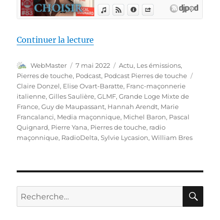
de « Pierres de touche #83 – Cho
Continuer la lecture
Auteur
Publié
Catégories
WebMaster
7 mai 2022
Actu
,
Les émissions
,
le
Étiquet
Pierres de touche
,
Podcast
,
Podcast Pierres de touche
Claire Donzel
,
Elise Ovart-Baratte
,
Franc-maçonnerie
italienne
,
Gilles Saulière
,
GLMF
,
Grande Loge Mixte de
France
,
Guy de Maupassant
,
Hannah Arendt
,
Marie
Francalanci
,
Media maçonnique
,
Michel Baron
,
Pascal
Quignard
,
Pierre Yana
,
Pierres de touche
,
radio
maçonnique
,
RadioDelta
,
Sylvie Lycasion
,
William Bres
RE
Recherche
pour :