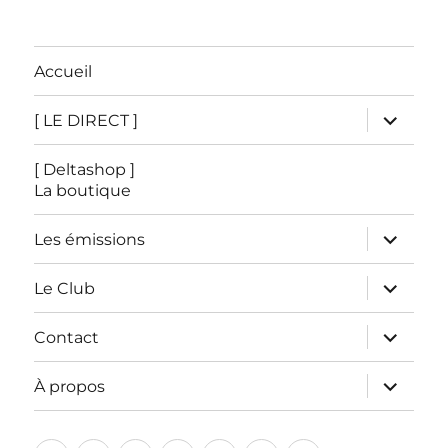
Accueil
ouvrir
[ LE DIRECT ]
le
sous-
menu
[ Deltashop ]
La boutique
ouvrir
Les émissions
le
sous-
menu
ouvrir
Le Club
le
sous-
menu
ouvrir
Contact
le
sous-
menu
ouvrir
À propos
le
sous-
menu