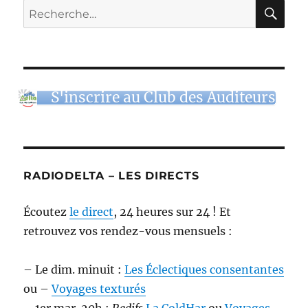
48
RE
Recherche
–
pour :
«
L’initiation
de
Joséphine
Baker,
S'inscrire au Club des Auditeurs
puis,
mensonge
et
quête
de
RADIODELTA – LES DIRECTS
vérité
»
26
Écoutez
le direct
, 24 heures sur 24 ! Et
novembre
retrouvez vos rendez-vous mensuels :
2021
–
Podcast
– Le dim. minuit :
Les Éclectiques consentantes
ou –
Voyages texturés