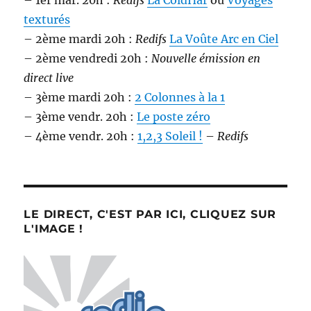
– 1er mar. 20h :
Redifs
La ColdHar
ou
Voyages
texturés
– 2ème mardi 20h :
Redifs
La Voûte Arc en Ciel
– 2ème vendredi 20h :
Nouvelle émission en
direct live
– 3ème mardi 20h :
2 Colonnes à la 1
– 3ème vendr. 20h :
Le poste zéro
– 4ème vendr. 20h :
1,2,3 Soleil !
–
Redifs
LE DIRECT, C'EST PAR ICI, CLIQUEZ SUR
L'IMAGE !