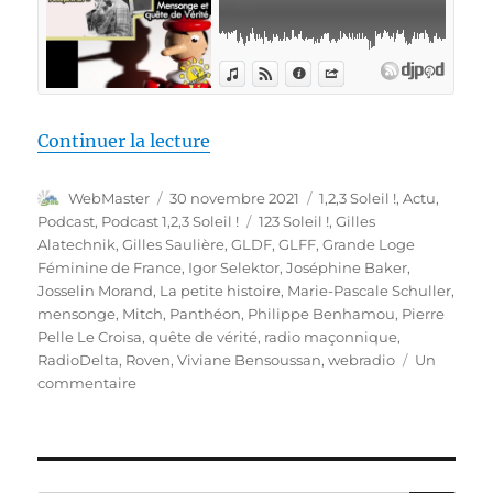
de « 1,2,3 Soleil ! – 48 – « L’i
Continuer la lecture
Auteur
Publié
Catégories
WebMaster
30 novembre 2021
1,2,3 Soleil !
,
Actu
,
le
Étiquettes
Podcast
,
Podcast 1,2,3 Soleil !
123 Soleil !
,
Gilles
Alatechnik
,
Gilles Saulière
,
GLDF
,
GLFF
,
Grande Loge
Féminine de France
,
Igor Selektor
,
Joséphine Baker
,
Josselin Morand
,
La petite histoire
,
Marie-Pascale Schuller
,
mensonge
,
Mitch
,
Panthéon
,
Philippe Benhamou
,
Pierre
Pelle Le Croisa
,
quête de vérité
,
radio maçonnique
,
RadioDelta
,
Roven
,
Viviane Bensoussan
,
webradio
Un
sur
commentaire
1,2,3
Soleil
!
–