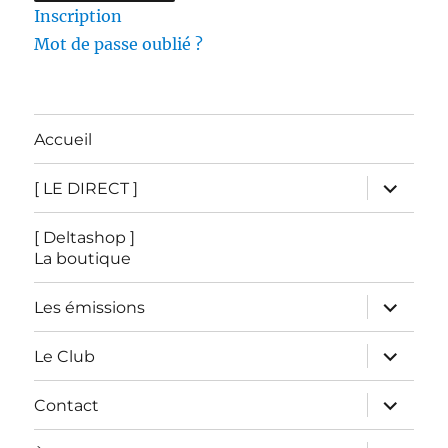
Inscription
Mot de passe oublié ?
Accueil
ouvrir
[ LE DIRECT ]
le
sous-
menu
[ Deltashop ]
La boutique
ouvrir
Les émissions
le
sous-
menu
ouvrir
Le Club
le
sous-
menu
ouvrir
Contact
le
sous-
menu