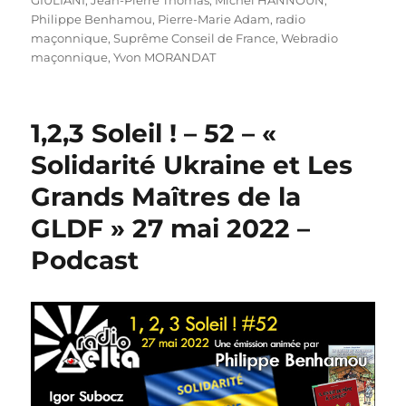
GIULIANI
,
Jean-Pierre Thomas
,
Michel HANNOUN
,
Philippe Benhamou
,
Pierre-Marie Adam
,
radio
maçonnique
,
Suprême Conseil de France
,
Webradio
maçonnique
,
Yvon MORANDAT
1,2,3 Soleil ! – 52 – «
Solidarité Ukraine et Les
Grands Maîtres de la
GLDF » 27 mai 2022 –
Podcast