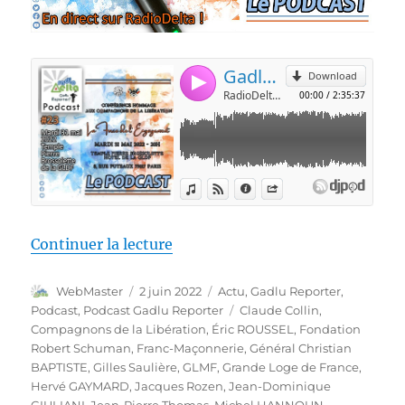
de « Gadlu Reporter #23 : « Co
Continuer la lecture
Auteur
Publié
Catégories
WebMaster
2 juin 2022
Actu
,
Gadlu Reporter
,
le
Étiquettes
Podcast
,
Podcast Gadlu Reporter
Claude Collin
,
Compagnons de la Libération
,
Éric ROUSSEL
,
Fondation
Robert Schuman
,
Franc-Maçonnerie
,
Général Christian
BAPTISTE
,
Gilles Saulière
,
GLMF
,
Grande Loge de France
,
Hervé GAYMARD
,
Jacques Rozen
,
Jean-Dominique