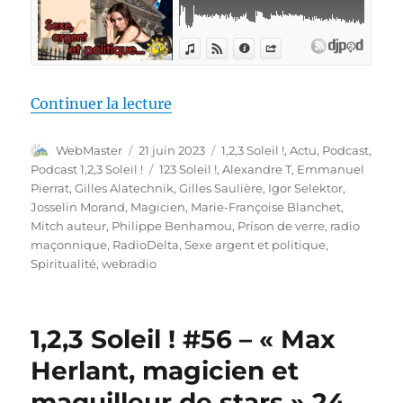
de « 1,2,3 Soleil ! #57 – « Sexe
Continuer la lecture
Auteur
Publié
Catégories
WebMaster
21 juin 2023
1,2,3 Soleil !
,
Actu
,
Podcast
,
le
Étiquettes
Podcast 1,2,3 Soleil !
123 Soleil !
,
Alexandre T
,
Emmanuel
Pierrat
,
Gilles Alatechnik
,
Gilles Saulière
,
Igor Selektor
,
Josselin Morand
,
Magicien
,
Marie-Françoise Blanchet
,
Mitch auteur
,
Philippe Benhamou
,
Prison de verre
,
radio
maçonnique
,
RadioDelta
,
Sexe argent et politique
,
Spiritualité
,
webradio
1,2,3 Soleil ! #56 – « Max
Herlant, magicien et
maquilleur de stars » 24