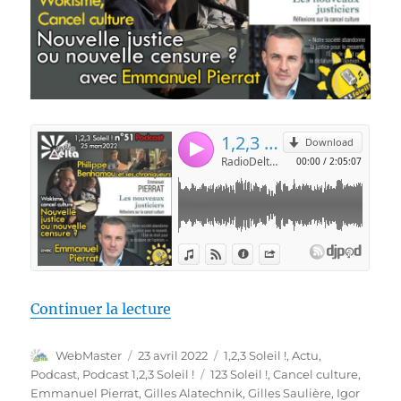
de « 1,2,3 Soleil ! – 51 – « Wok
Continuer la lecture
Auteur
Publié
Catégories
WebMaster
23 avril 2022
1,2,3 Soleil !
,
Actu
,
le
Étiquettes
Podcast
,
Podcast 1,2,3 Soleil !
123 Soleil !
,
Cancel culture
,
Emmanuel Pierrat
,
Gilles Alatechnik
,
Gilles Saulière
,
Igor