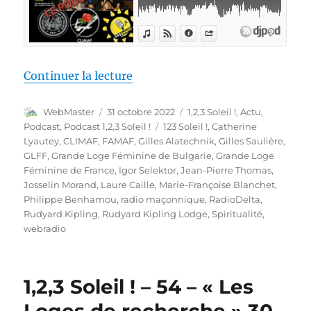
de « 1,2,3 Soleil ! – 55 – « Peu
Continuer la lecture
Auteur
Publié
Catégories
WebMaster
31 octobre 2022
1,2,3 Soleil !
,
Actu
,
le
Étiquettes
Podcast
,
Podcast 1,2,3 Soleil !
123 Soleil !
,
Catherine
Lyautey
,
CLIMAF
,
FAMAF
,
Gilles Alatechnik
,
Gilles Saulière
,
GLFF
,
Grande Loge Féminine de Bulgarie
,
Grande Loge
Féminine de France
,
Igor Selektor
,
Jean-Pierre Thomas
,
Josselin Morand
,
Laure Caille
,
Marie-Françoise Blanchet
,
Philippe Benhamou
,
radio maçonnique
,
RadioDelta
,
Rudyard Kipling
,
Rudyard Kipling Lodge
,
Spiritualité
,
webradio
1,2,3 Soleil ! – 54 – « Les
Loges de recherche » 30