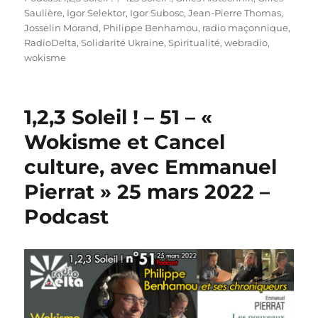
Saulière
,
Igor Selektor
,
Igor Subosc
,
Jean-Pierre Thomas
,
Josselin Morand
,
Philippe Benhamou
,
radio maçonnique
,
RadioDelta
,
Solidarité Ukraine
,
Spiritualité
,
webradio
,
wokisme
1,2,3 Soleil ! – 51 – «
Wokisme et Cancel
culture, avec Emmanuel
Pierrat » 25 mars 2022 –
Podcast