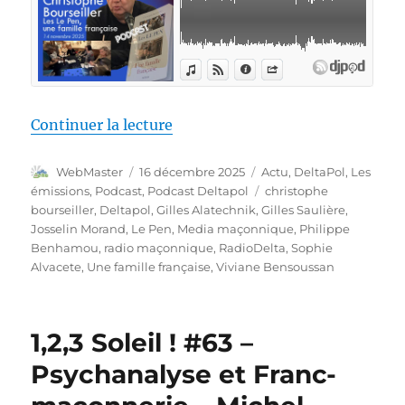
de « Deltapol – Les Le Pen, ave
Continuer la lecture
Auteur
Publié
Catégories
WebMaster
16 décembre 2025
Actu
,
DeltaPol
,
Les
le
Étiquettes
émissions
,
Podcast
,
Podcast Deltapol
christophe
bourseiller
,
Deltapol
,
Gilles Alatechnik
,
Gilles Saulière
,
Josselin Morand
,
Le Pen
,
Media maçonnique
,
Philippe
Benhamou
,
radio maçonnique
,
RadioDelta
,
Sophie
Alvacete
,
Une famille française
,
Viviane Bensoussan
1,2,3 Soleil ! #63 –
Psychanalyse et Franc-