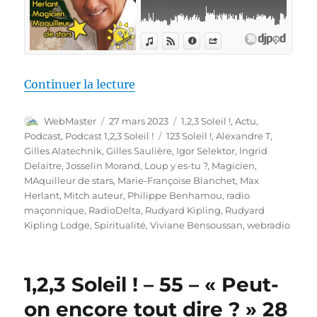
de « 1,2,3 Soleil ! #56 – « Max 
Continuer la lecture
Auteur
Publié
Catégories
WebMaster
27 mars 2023
1,2,3 Soleil !
,
Actu
,
le
Étiquettes
Podcast
,
Podcast 1,2,3 Soleil !
123 Soleil !
,
Alexandre T
,
Gilles Alatechnik
,
Gilles Saulière
,
Igor Selektor
,
Ingrid
Delaitre
,
Josselin Morand
,
Loup y es-tu ?
,
Magicien
,
MAquilleur de stars
,
Marie-Françoise Blanchet
,
Max
Herlant
,
Mitch auteur
,
Philippe Benhamou
,
radio
maçonnique
,
RadioDelta
,
Rudyard Kipling
,
Rudyard
Kipling Lodge
,
Spiritualité
,
Viviane Bensoussan
,
webradio
1,2,3 Soleil ! – 55 – « Peut-
on encore tout dire ? » 28