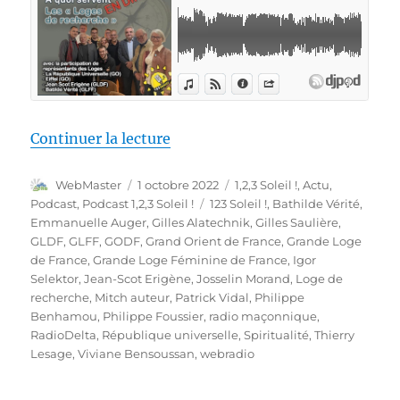
de « 1,2,3 Soleil ! – 54 – « Les
Continuer la lecture
Auteur
Publié
Catégories
WebMaster
1 octobre 2022
1,2,3 Soleil !
,
Actu
,
le
Étiquettes
Podcast
,
Podcast 1,2,3 Soleil !
123 Soleil !
,
Bathilde Vérité
,
Emmanuelle Auger
,
Gilles Alatechnik
,
Gilles Saulière
,
GLDF
,
GLFF
,
GODF
,
Grand Orient de France
,
Grande Loge
de France
,
Grande Loge Féminine de France
,
Igor
Selektor
,
Jean-Scot Erigène
,
Josselin Morand
,
Loge de
recherche
,
Mitch auteur
,
Patrick Vidal
,
Philippe
Benhamou
,
Philippe Foussier
,
radio maçonnique
,
RadioDelta
,
République universelle
,
Spiritualité
,
Thierry
Lesage
,
Viviane Bensoussan
,
webradio