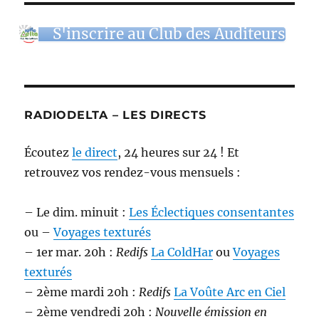
–
Mormonisme
S'inscrire au Club des Auditeurs
et
Franc-
maçonnerie
–
Podcast
RADIODELTA – LES DIRECTS
Écoutez
le direct
, 24 heures sur 24 ! Et
retrouvez vos rendez-vous mensuels :
– Le dim. minuit :
Les Éclectiques consentantes
ou –
Voyages texturés
– 1er mar. 20h :
Redifs
La ColdHar
ou
Voyages
texturés
– 2ème mardi 20h :
Redifs
La Voûte Arc en Ciel
– 2ème vendredi 20h :
Nouvelle émission en