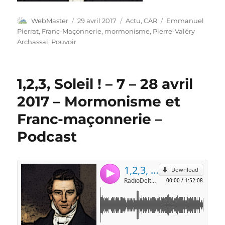
Auteur
Publié
Catégories
Étiquettes
WebMaster
29 avril 2017
Actu
,
CAR
Emmanuel
le
Pierrat
,
Franc-Maçonnerie
,
mormonisme
,
Pierre-Valéry
Archassal
,
Pouvoir
1,2,3, Soleil ! – 7 – 28 avril
2017 – Mormonisme et
Franc-maçonnerie –
Podcast