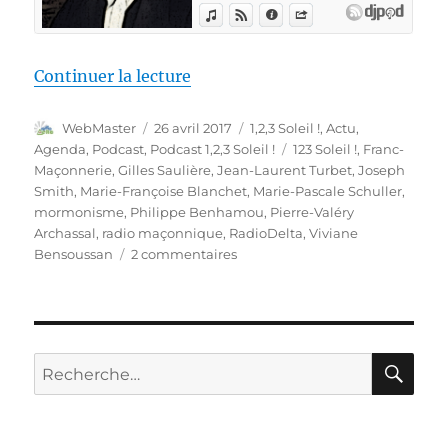
de « 1,2,3, Soleil ! – 7 – 28 a
Continuer la lecture
Auteur
Publié
Catégories
WebMaster
26 avril 2017
1,2,3 Soleil !
,
Actu
,
le
Étiquettes
Agenda
,
Podcast
,
Podcast 1,2,3 Soleil !
123 Soleil !
,
Franc-
Maçonnerie
,
Gilles Saulière
,
Jean-Laurent Turbet
,
Joseph
Smith
,
Marie-Françoise Blanchet
,
Marie-Pascale Schuller
,
mormonisme
,
Philippe Benhamou
,
Pierre-Valéry
Archassal
,
radio maçonnique
,
RadioDelta
,
Viviane
sur
Bensoussan
2 commentaires
1,2,3,
Soleil
!
–
7
RE
Recherche
–
pour :
28
avril
2017