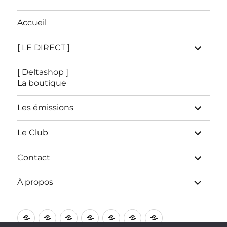
Accueil
ouvrir
[ LE DIRECT ]
le
sous-
menu
[ Deltashop ]
La boutique
ouvrir
Les émissions
le
sous-
menu
ouvrir
Le Club
le
sous-
menu
ouvrir
Contact
le
sous-
menu
ouvrir
À propos
le
sous-
menu
Accueil
[
[
Les
Le
Contact
À