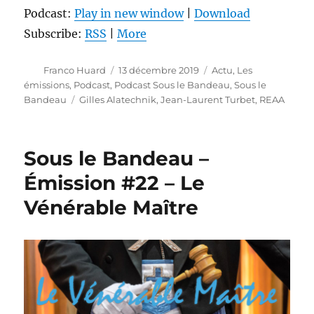
Podcast:
Play in new window
|
Download
Subscribe:
RSS
|
More
Auteur
Publié
Catégories
Franco Huard
13 décembre 2019
Actu
,
Les
le
émissions
,
Podcast
,
Podcast Sous le Bandeau
,
Sous le
Étiquettes
Bandeau
Gilles Alatechnik
,
Jean-Laurent Turbet
,
REAA
Sous le Bandeau –
Émission #22 – Le
Vénérable Maître