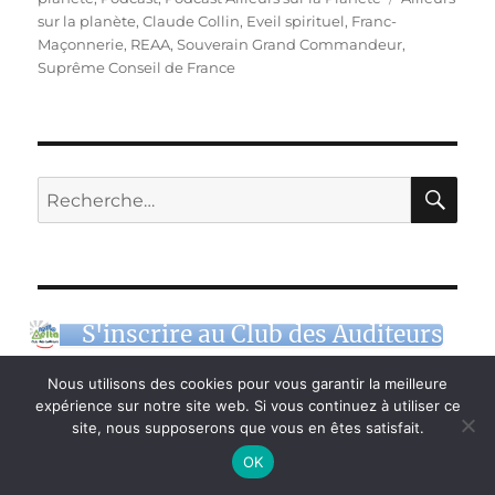
sur la planète
,
Claude Collin
,
Eveil spirituel
,
Franc-
Maçonnerie
,
REAA
,
Souverain Grand Commandeur
,
Suprême Conseil de France
RE
Recherche
pour :
S'inscrire au Club des Auditeurs
Nous utilisons des cookies pour vous garantir la meilleure
expérience sur notre site web. Si vous continuez à utiliser ce
site, nous supposerons que vous en êtes satisfait.
RADIODELTA – LES DIRECTS
OK