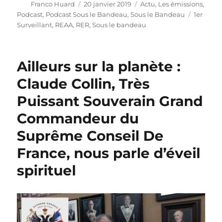
Auteur
Publié
Catégories
Franco Huard
20 janvier 2019
Actu
,
Les émissions
,
le
Étiquett
Podcast
,
Podcast Sous le Bandeau
,
Sous le Bandeau
1er
Surveillant
,
REAA
,
RER
,
Sous le bandeau
Ailleurs sur la planète :
Claude Collin, Très
Puissant Souverain Grand
Commandeur du
Suprême Conseil De
France, nous parle d’éveil
spirituel