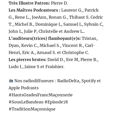
Très Illustre Patron:
Pierre D.
Les Maîtres Podcasteurs :
Laurent G., Patrick
G., Rene L., JoeAnn, Ronan G., Thibaut S. Cedric
T., Michel B., Dominique L, Samuel L, Sylvain C,
John L, Julie P, Christelle et Andrew L..
L’auditeurs(trices) flamboyant(e)s:
Tristan,
Dyan, Kevin C., Michael S., Vincent R., Carl-
Henri, Eric A., Arnaud S. et Christophe C.
Les pierres brutes:
David D., Eve M, Pierre B.,
Ludo I., Jaime S et Fraishier.
Nos radiodiffuseurs : RadioDelta, Spotify et
Apple Podcasts
#HautsGradesFrancMaçonnerie
#SousLeBandeau #Episode78
#TraditionMaçonnique