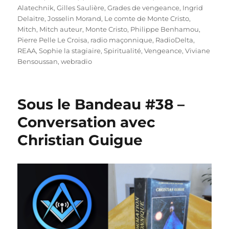
Alatechnik
,
Gilles Saulière
,
Grades de vengeance
,
Ingrid
Delaitre
,
Josselin Morand
,
Le comte de Monte Cristo
,
Mitch
,
Mitch auteur
,
Monte Cristo
,
Philippe Benhamou
,
Pierre Pelle Le Croisa
,
radio maçonnique
,
RadioDelta
,
REAA
,
Sophie la stagiaire
,
Spiritualité
,
Vengeance
,
Viviane
Bensoussan
,
webradio
Sous le Bandeau #38 –
Conversation avec
Christian Guigue