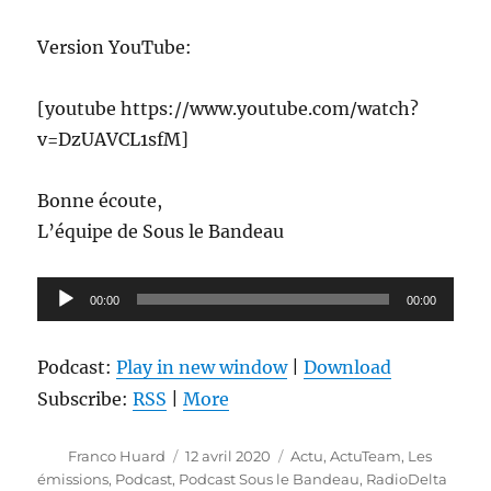
Version YouTube:
[youtube https://www.youtube.com/watch?
v=DzUAVCL1sfM]
Bonne écoute,
L’équipe de Sous le Bandeau
Lecteur
00:00
00:00
audio
Podcast:
Play in new window
|
Download
Subscribe:
RSS
|
More
Auteur
Publié
Catégories
Franco Huard
12 avril 2020
Actu
,
ActuTeam
,
Les
le
émissions
,
Podcast
,
Podcast Sous le Bandeau
,
RadioDelta