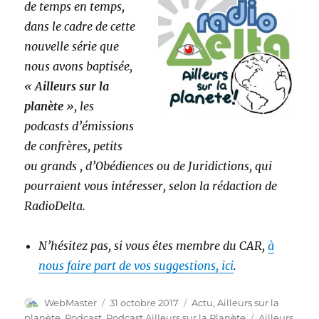
de temps en temps,
dans le cadre de cette
nouvelle série que
n
ous avons baptisée,
« A
illeurs sur la
planète
», les
podcasts d’émissions
de confrères, petits
ou grands , d’Obédiences ou de Juridictions, qui
pourraient vous intéresser, selon la rédaction de
RadioDelta.
N’hésitez pas, si vous êtes membre du CAR,
à
nous faire part de vos suggestions, ici
.
Auteur
Publié
Catégories
WebMaster
31 octobre 2017
Actu
,
Ailleurs sur la
le
Étiquettes
planète
,
Podcast
,
Podcast Ailleurs sur la Planète
Ailleurs