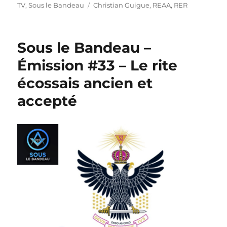
Étiquettes
TV
,
Sous le Bandeau
Christian Guigue
,
REAA
,
RER
Sous le Bandeau –
Émission #33 – Le rite
écossais ancien et
accepté