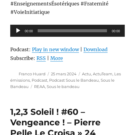
#EnseignementsÉsotériques #Fraternité
#VoieInitiatique
Lecteur
00:00
00:00
audio
Podcast:
Play in new window
|
Download
Subscribe:
RSS
|
More
Auteur
Publié
Catégories
Franco Huard
25 mars 2024
Actu
,
ActuTeam
,
Les
le
émissions
,
Podcast
,
Podcast Sous le Bandeau
,
Sous le
Étiquettes
Bandeau
REAA
,
Sous le bandeau
1,2,3 Soleil ! #60 –
Vengeance ! – Pierre
Pelle Le Croisa » 24